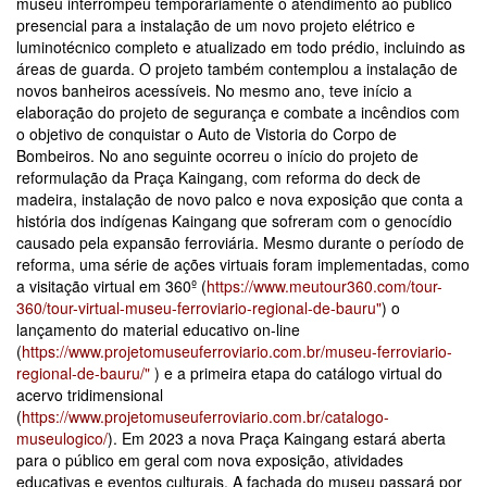
museu interrompeu temporariamente o atendimento ao público
presencial para a instalação de um novo projeto elétrico e
luminotécnico completo e atualizado em todo prédio, incluindo as
áreas de guarda. O projeto também contemplou a instalação de
novos banheiros acessíveis. No mesmo ano, teve início a
elaboração do projeto de segurança e combate a incêndios com
o objetivo de conquistar o Auto de Vistoria do Corpo de
Bombeiros. No ano seguinte ocorreu o início do projeto de
reformulação da Praça Kaingang, com reforma do deck de
madeira, instalação de novo palco e nova exposição que conta a
história dos indígenas Kaingang que sofreram com o genocídio
causado pela expansão ferroviária. Mesmo durante o período de
reforma, uma série de ações virtuais foram implementadas, como
a visitação virtual em 360º (
https://www.meutour360.com/tour-
360/tour-virtual-museu-ferroviario-regional-de-bauru"
) o
lançamento do material educativo on-line
(
https://www.projetomuseuferroviario.com.br/museu-ferroviario-
regional-de-bauru/"
) e a primeira etapa do catálogo virtual do
acervo tridimensional
(
https://www.projetomuseuferroviario.com.br/catalogo-
museulogico/
). Em 2023 a nova Praça Kaingang estará aberta
para o público em geral com nova exposição, atividades
educativas e eventos culturais. A fachada do museu passará por