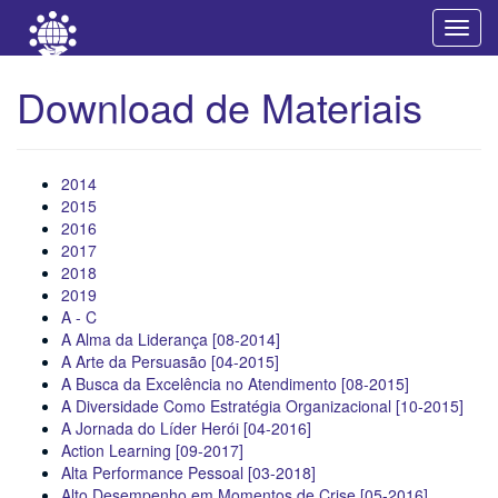
Início
Cursos
Download de Materiais
Toggl
navig
Download de Materiais
2014
2015
2016
2017
2018
2019
A - C
A Alma da Liderança [08-2014]
A Arte da Persuasão [04-2015]
A Busca da Excelência no Atendimento [08-2015]
A Diversidade Como Estratégia Organizacional [10-2015]
A Jornada do Líder Herói [04-2016]
Action Learning [09-2017]
Alta Performance Pessoal [03-2018]
Alto Desempenho em Momentos de Crise [05-2016]