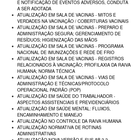
E NOTIFICAÇÃO DE EVENTOS ADVERSOS, CONDUTA
A SER ADOTADA
ATUALIZAÇÃO EM SALA DE VACINAS - MITOS E
VERDADES NA VACINAÇÃO / COBERTURAS VACINAIS
ATUALIZAÇÃO EM SALA DE VACINAS - PREPARO E
ADMINISTRAÇÃO SEGURA; GERENCIAMENTO DE
RESÍDUOS; HIGIENIZAÇÃO DAS MÃOS
ATUALIZAÇÃO EM SALA DE VACINAS - PROGRAMA
NACIONAL DE IMUNIZAÇÕES E REDE DE FRIO
ATUALIZAÇÃO EM SALA DE VACINAS - REGISTROS
RELACIONADOS À VACINAÇÃO; PROFILAXIA DA RAIVA
HUMANA; NORMA TÉCNICA
ATUALIZAÇÃO EM SALA DE VACINAS - VIAS DE
ADMINISTRAÇÃO E TÉCNICAS/PROTOCOLO
OPERACIONAL PADRÃO (POP)
ATUALIZAÇÃO EM SAÚDE DO TRABALHADOR -
ASPECTOS ASSISTENCIAIS E PREVIDENCIÁRIOS
ATUALIZAÇÃO EM SAÚDE MENTAL: FLUXOS,
ENCAMINHAMENTO E MANEJO
ATUALIZAÇÃO NO CONTROLE DA RAIVA HUMANA
ATUALIZAÇÃO NORMATIVA DE ROTINAS
ADMINISTRATIVAS
ATUALIZAÇÃO NOVA VERSÃO E-SUS AB 2.2