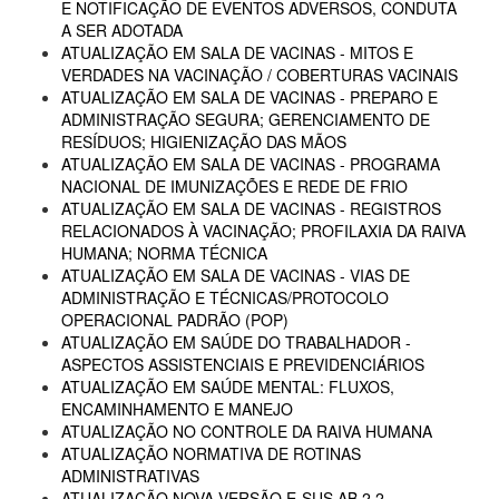
E NOTIFICAÇÃO DE EVENTOS ADVERSOS, CONDUTA
A SER ADOTADA
ATUALIZAÇÃO EM SALA DE VACINAS - MITOS E
VERDADES NA VACINAÇÃO / COBERTURAS VACINAIS
ATUALIZAÇÃO EM SALA DE VACINAS - PREPARO E
ADMINISTRAÇÃO SEGURA; GERENCIAMENTO DE
RESÍDUOS; HIGIENIZAÇÃO DAS MÃOS
ATUALIZAÇÃO EM SALA DE VACINAS - PROGRAMA
NACIONAL DE IMUNIZAÇÕES E REDE DE FRIO
ATUALIZAÇÃO EM SALA DE VACINAS - REGISTROS
RELACIONADOS À VACINAÇÃO; PROFILAXIA DA RAIVA
HUMANA; NORMA TÉCNICA
ATUALIZAÇÃO EM SALA DE VACINAS - VIAS DE
ADMINISTRAÇÃO E TÉCNICAS/PROTOCOLO
OPERACIONAL PADRÃO (POP)
ATUALIZAÇÃO EM SAÚDE DO TRABALHADOR -
ASPECTOS ASSISTENCIAIS E PREVIDENCIÁRIOS
ATUALIZAÇÃO EM SAÚDE MENTAL: FLUXOS,
ENCAMINHAMENTO E MANEJO
ATUALIZAÇÃO NO CONTROLE DA RAIVA HUMANA
ATUALIZAÇÃO NORMATIVA DE ROTINAS
ADMINISTRATIVAS
ATUALIZAÇÃO NOVA VERSÃO E-SUS AB 2.2