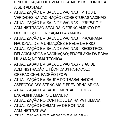
E NOTIFICAÇÃO DE EVENTOS ADVERSOS, CONDUTA
A SER ADOTADA
ATUALIZAÇÃO EM SALA DE VACINAS - MITOS E
VERDADES NA VACINAÇÃO / COBERTURAS VACINAIS
ATUALIZAÇÃO EM SALA DE VACINAS - PREPARO E
ADMINISTRAÇÃO SEGURA; GERENCIAMENTO DE
RESÍDUOS; HIGIENIZAÇÃO DAS MÃOS
ATUALIZAÇÃO EM SALA DE VACINAS - PROGRAMA
NACIONAL DE IMUNIZAÇÕES E REDE DE FRIO
ATUALIZAÇÃO EM SALA DE VACINAS - REGISTROS
RELACIONADOS À VACINAÇÃO; PROFILAXIA DA RAIVA
HUMANA; NORMA TÉCNICA
ATUALIZAÇÃO EM SALA DE VACINAS - VIAS DE
ADMINISTRAÇÃO E TÉCNICAS/PROTOCOLO
OPERACIONAL PADRÃO (POP)
ATUALIZAÇÃO EM SAÚDE DO TRABALHADOR -
ASPECTOS ASSISTENCIAIS E PREVIDENCIÁRIOS
ATUALIZAÇÃO EM SAÚDE MENTAL: FLUXOS,
ENCAMINHAMENTO E MANEJO
ATUALIZAÇÃO NO CONTROLE DA RAIVA HUMANA
ATUALIZAÇÃO NORMATIVA DE ROTINAS
ADMINISTRATIVAS
ATUALIZAÇÃO NOVA VERSÃO E-SUS AB 2.2