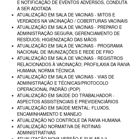
E NOTIFICAÇÃO DE EVENTOS ADVERSOS, CONDUTA
A SER ADOTADA
ATUALIZAÇÃO EM SALA DE VACINAS - MITOS E
VERDADES NA VACINAÇÃO / COBERTURAS VACINAIS
ATUALIZAÇÃO EM SALA DE VACINAS - PREPARO E
ADMINISTRAÇÃO SEGURA; GERENCIAMENTO DE
RESÍDUOS; HIGIENIZAÇÃO DAS MÃOS
ATUALIZAÇÃO EM SALA DE VACINAS - PROGRAMA
NACIONAL DE IMUNIZAÇÕES E REDE DE FRIO
ATUALIZAÇÃO EM SALA DE VACINAS - REGISTROS
RELACIONADOS À VACINAÇÃO; PROFILAXIA DA RAIVA
HUMANA; NORMA TÉCNICA
ATUALIZAÇÃO EM SALA DE VACINAS - VIAS DE
ADMINISTRAÇÃO E TÉCNICAS/PROTOCOLO
OPERACIONAL PADRÃO (POP)
ATUALIZAÇÃO EM SAÚDE DO TRABALHADOR -
ASPECTOS ASSISTENCIAIS E PREVIDENCIÁRIOS
ATUALIZAÇÃO EM SAÚDE MENTAL: FLUXOS,
ENCAMINHAMENTO E MANEJO
ATUALIZAÇÃO NO CONTROLE DA RAIVA HUMANA
ATUALIZAÇÃO NORMATIVA DE ROTINAS
ADMINISTRATIVAS
ATUALIZAÇÃO NOVA VERSÃO E-SUS AB 2.2