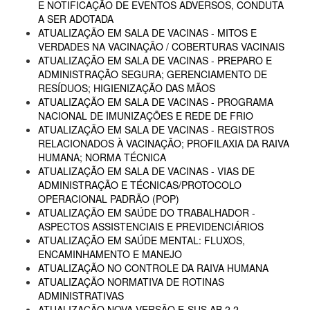
E NOTIFICAÇÃO DE EVENTOS ADVERSOS, CONDUTA
A SER ADOTADA
ATUALIZAÇÃO EM SALA DE VACINAS - MITOS E
VERDADES NA VACINAÇÃO / COBERTURAS VACINAIS
ATUALIZAÇÃO EM SALA DE VACINAS - PREPARO E
ADMINISTRAÇÃO SEGURA; GERENCIAMENTO DE
RESÍDUOS; HIGIENIZAÇÃO DAS MÃOS
ATUALIZAÇÃO EM SALA DE VACINAS - PROGRAMA
NACIONAL DE IMUNIZAÇÕES E REDE DE FRIO
ATUALIZAÇÃO EM SALA DE VACINAS - REGISTROS
RELACIONADOS À VACINAÇÃO; PROFILAXIA DA RAIVA
HUMANA; NORMA TÉCNICA
ATUALIZAÇÃO EM SALA DE VACINAS - VIAS DE
ADMINISTRAÇÃO E TÉCNICAS/PROTOCOLO
OPERACIONAL PADRÃO (POP)
ATUALIZAÇÃO EM SAÚDE DO TRABALHADOR -
ASPECTOS ASSISTENCIAIS E PREVIDENCIÁRIOS
ATUALIZAÇÃO EM SAÚDE MENTAL: FLUXOS,
ENCAMINHAMENTO E MANEJO
ATUALIZAÇÃO NO CONTROLE DA RAIVA HUMANA
ATUALIZAÇÃO NORMATIVA DE ROTINAS
ADMINISTRATIVAS
ATUALIZAÇÃO NOVA VERSÃO E-SUS AB 2.2