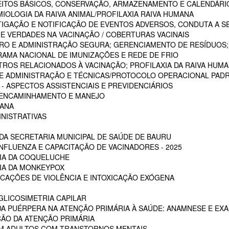
CEITOS BÁSICOS, CONSERVAÇÃO, ARMAZENAMENTO E CALENDÁRI
MIOLOGIA DA RAIVA ANIMAL/PROFILAXIA RAIVA HUMANA
STIGAÇÃO E NOTIFICAÇÃO DE EVENTOS ADVERSOS, CONDUTA A S
 E VERDADES NA VACINAÇÃO / COBERTURAS VACINAIS
ARO E ADMINISTRAÇÃO SEGURA; GERENCIAMENTO DE RESÍDUOS;
RAMA NACIONAL DE IMUNIZAÇÕES E REDE DE FRIO
STROS RELACIONADOS À VACINAÇÃO; PROFILAXIA DA RAIVA HUM
 DE ADMINISTRAÇÃO E TÉCNICAS/PROTOCOLO OPERACIONAL PADR
 ASPECTOS ASSISTENCIAIS E PREVIDENCIÁRIOS
, ENCAMINHAMENTO E MANEJO
MANA
INISTRATIVAS
A SECRETARIA MUNICIPAL DE SAÚDE DE BAURU
NFLUENZA E CAPACITAÇÃO DE VACINADORES - 2025
CIA DA COQUELUCHE
CIA DA MONKEYPOX
ICAÇÕES DE VIOLÊNCIA E INTOXICAÇÃO EXÓGENA
LICOSIMETRIA CAPILAR
DA PUÉRPERA NA ATENÇÃO PRIMÁRIA À SAÚDE: ANAMNESE E EXA
ÇÃO DA ATENÇÃO PRIMÁRIA
EM ADULTOS COM TRANSTORNOS MENTAIS