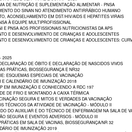
A DE NUTRIÇÃO E SUPLEMENTAÇÃO ALIMENTAR - PNSA
MENTO DO SINAN NO ATENDIMENTO ANTIRRÁBICO HUMANO
, ACONSELHAMENTO EM DST/HIV/AIDS E HEPATITES VIRAIS
NSA À EQUIPE MULTIPROFISSIONAL
I E PNSA AOS PROFISSIONAIS NUTRICIONISTAS DA APS
NTO E DESENVOLVIMENTO DE CRIANÇAS E ADOLESCENTES
NTO E DESENVOLVIMENTO DE CRIANÇAS E ADOLESCENTES: CUR
 2025
 DECLARAÇÃO DE ÓBITO E DECLARAÇÃO DE NASCIDOS VIVOS
OAS PRÁTICAS, BIOSSEGURANÇA E NR32
RIE: ESQUEMAS ESPECIAIS DE VACINAÇÃO
NI E CALENDÁRIO DE IMUNIZAÇÃO 2018
POP EM IMUNIZAÇÃO E CONHECENDO A RDC 197
EDE DE FRIO E MONTANDO A CAIXA TÉRMICA
VACINAÇÃO SEGURA E MITOS E VERDADES DA VACINAÇÃO
S TÉCNICOS DA ATIVIDADE DE VACINAÇÃO - MÓDULO II
 DO DO AUXILIAR E DO TÉCNICO DE ENFERMAGEM NA SALA DE VA
ÇÃO SEGURA E EVENTOS ADVERSOS - MÓDULO III
PRÁTICAS EM SALA DE VACINAS, BIOSSEGURANÇA/NR 32
DÁRIO DE IMUNIZAÇÃO 2019