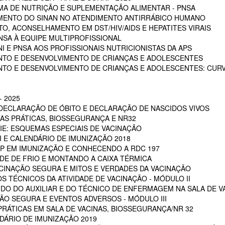
A DE NUTRIÇÃO E SUPLEMENTAÇÃO ALIMENTAR - PNSA
MENTO DO SINAN NO ATENDIMENTO ANTIRRÁBICO HUMANO
, ACONSELHAMENTO EM DST/HIV/AIDS E HEPATITES VIRAIS
NSA À EQUIPE MULTIPROFISSIONAL
I E PNSA AOS PROFISSIONAIS NUTRICIONISTAS DA APS
NTO E DESENVOLVIMENTO DE CRIANÇAS E ADOLESCENTES
NTO E DESENVOLVIMENTO DE CRIANÇAS E ADOLESCENTES: CUR
 2025
 DECLARAÇÃO DE ÓBITO E DECLARAÇÃO DE NASCIDOS VIVOS
OAS PRÁTICAS, BIOSSEGURANÇA E NR32
RIE: ESQUEMAS ESPECIAIS DE VACINAÇÃO
NI E CALENDÁRIO DE IMUNIZAÇÃO 2018
POP EM IMUNIZAÇÃO E CONHECENDO A RDC 197
EDE DE FRIO E MONTANDO A CAIXA TÉRMICA
VACINAÇÃO SEGURA E MITOS E VERDADES DA VACINAÇÃO
S TÉCNICOS DA ATIVIDADE DE VACINAÇÃO - MÓDULO II
 DO DO AUXILIAR E DO TÉCNICO DE ENFERMAGEM NA SALA DE VA
ÇÃO SEGURA E EVENTOS ADVERSOS - MÓDULO III
PRÁTICAS EM SALA DE VACINAS, BIOSSEGURANÇA/NR 32
DÁRIO DE IMUNIZAÇÃO 2019