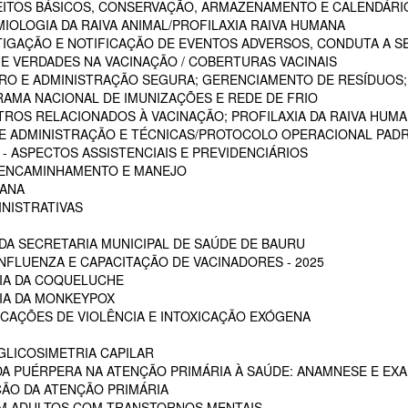
CEITOS BÁSICOS, CONSERVAÇÃO, ARMAZENAMENTO E CALENDÁRI
MIOLOGIA DA RAIVA ANIMAL/PROFILAXIA RAIVA HUMANA
STIGAÇÃO E NOTIFICAÇÃO DE EVENTOS ADVERSOS, CONDUTA A S
 E VERDADES NA VACINAÇÃO / COBERTURAS VACINAIS
ARO E ADMINISTRAÇÃO SEGURA; GERENCIAMENTO DE RESÍDUOS;
RAMA NACIONAL DE IMUNIZAÇÕES E REDE DE FRIO
STROS RELACIONADOS À VACINAÇÃO; PROFILAXIA DA RAIVA HUM
 DE ADMINISTRAÇÃO E TÉCNICAS/PROTOCOLO OPERACIONAL PADR
 ASPECTOS ASSISTENCIAIS E PREVIDENCIÁRIOS
, ENCAMINHAMENTO E MANEJO
MANA
INISTRATIVAS
A SECRETARIA MUNICIPAL DE SAÚDE DE BAURU
NFLUENZA E CAPACITAÇÃO DE VACINADORES - 2025
CIA DA COQUELUCHE
CIA DA MONKEYPOX
ICAÇÕES DE VIOLÊNCIA E INTOXICAÇÃO EXÓGENA
LICOSIMETRIA CAPILAR
DA PUÉRPERA NA ATENÇÃO PRIMÁRIA À SAÚDE: ANAMNESE E EXA
ÇÃO DA ATENÇÃO PRIMÁRIA
EM ADULTOS COM TRANSTORNOS MENTAIS