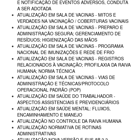
E NOTIFICAÇÃO DE EVENTOS ADVERSOS, CONDUTA
A SER ADOTADA
ATUALIZAÇÃO EM SALA DE VACINAS - MITOS E
VERDADES NA VACINAÇÃO / COBERTURAS VACINAIS
ATUALIZAÇÃO EM SALA DE VACINAS - PREPARO E
ADMINISTRAÇÃO SEGURA; GERENCIAMENTO DE
RESÍDUOS; HIGIENIZAÇÃO DAS MÃOS
ATUALIZAÇÃO EM SALA DE VACINAS - PROGRAMA
NACIONAL DE IMUNIZAÇÕES E REDE DE FRIO
ATUALIZAÇÃO EM SALA DE VACINAS - REGISTROS
RELACIONADOS À VACINAÇÃO; PROFILAXIA DA RAIVA
HUMANA; NORMA TÉCNICA
ATUALIZAÇÃO EM SALA DE VACINAS - VIAS DE
ADMINISTRAÇÃO E TÉCNICAS/PROTOCOLO
OPERACIONAL PADRÃO (POP)
ATUALIZAÇÃO EM SAÚDE DO TRABALHADOR -
ASPECTOS ASSISTENCIAIS E PREVIDENCIÁRIOS
ATUALIZAÇÃO EM SAÚDE MENTAL: FLUXOS,
ENCAMINHAMENTO E MANEJO
ATUALIZAÇÃO NO CONTROLE DA RAIVA HUMANA
ATUALIZAÇÃO NORMATIVA DE ROTINAS
ADMINISTRATIVAS
ATUALIZAÇÃO NOVA VERSÃO E-SUS AB 2.2