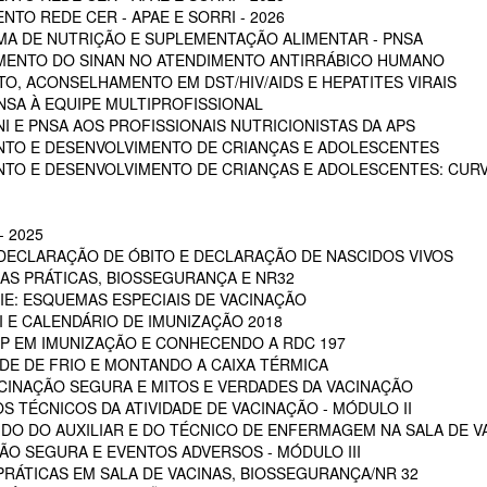
TO REDE CER - APAE E SORRI - 2026
A DE NUTRIÇÃO E SUPLEMENTAÇÃO ALIMENTAR - PNSA
MENTO DO SINAN NO ATENDIMENTO ANTIRRÁBICO HUMANO
, ACONSELHAMENTO EM DST/HIV/AIDS E HEPATITES VIRAIS
NSA À EQUIPE MULTIPROFISSIONAL
I E PNSA AOS PROFISSIONAIS NUTRICIONISTAS DA APS
NTO E DESENVOLVIMENTO DE CRIANÇAS E ADOLESCENTES
NTO E DESENVOLVIMENTO DE CRIANÇAS E ADOLESCENTES: CUR
 2025
 DECLARAÇÃO DE ÓBITO E DECLARAÇÃO DE NASCIDOS VIVOS
OAS PRÁTICAS, BIOSSEGURANÇA E NR32
RIE: ESQUEMAS ESPECIAIS DE VACINAÇÃO
NI E CALENDÁRIO DE IMUNIZAÇÃO 2018
POP EM IMUNIZAÇÃO E CONHECENDO A RDC 197
EDE DE FRIO E MONTANDO A CAIXA TÉRMICA
VACINAÇÃO SEGURA E MITOS E VERDADES DA VACINAÇÃO
S TÉCNICOS DA ATIVIDADE DE VACINAÇÃO - MÓDULO II
 DO DO AUXILIAR E DO TÉCNICO DE ENFERMAGEM NA SALA DE VA
ÇÃO SEGURA E EVENTOS ADVERSOS - MÓDULO III
PRÁTICAS EM SALA DE VACINAS, BIOSSEGURANÇA/NR 32