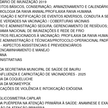
DÁRIO DE IMUNIZAÇÃO 2019
CEITOS BÁSICOS, CONSERVAÇÃO, ARMAZENAMENTO E CALENDÁRI
MIOLOGIA DA RAIVA ANIMAL/PROFILAXIA RAIVA HUMANA
STIGAÇÃO E NOTIFICAÇÃO DE EVENTOS ADVERSOS, CONDUTA A S
 E VERDADES NA VACINAÇÃO / COBERTURAS VACINAIS
ARO E ADMINISTRAÇÃO SEGURA; GERENCIAMENTO DE RESÍDUOS;
RAMA NACIONAL DE IMUNIZAÇÕES E REDE DE FRIO
STROS RELACIONADOS À VACINAÇÃO; PROFILAXIA DA RAIVA HUM
 DE ADMINISTRAÇÃO E TÉCNICAS/PROTOCOLO OPERACIONAL PADR
 ASPECTOS ASSISTENCIAIS E PREVIDENCIÁRIOS
, ENCAMINHAMENTO E MANEJO
MANA
INISTRATIVAS
A SECRETARIA MUNICIPAL DE SAÚDE DE BAURU
NFLUENZA E CAPACITAÇÃO DE VACINADORES - 2025
CIA DA COQUELUCHE
CIA DA MONKEYPOX
ICAÇÕES DE VIOLÊNCIA E INTOXICAÇÃO EXÓGENA
LICOSIMETRIA CAPILAR
DA PUÉRPERA NA ATENÇÃO PRIMÁRIA À SAÚDE: ANAMNESE E EXA
ÇÃO DA ATENÇÃO PRIMÁRIA