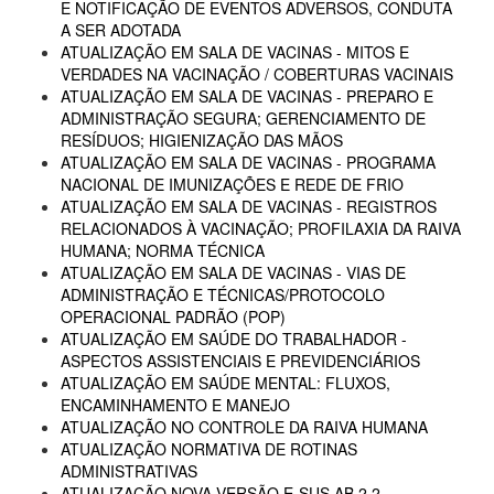
E NOTIFICAÇÃO DE EVENTOS ADVERSOS, CONDUTA
A SER ADOTADA
ATUALIZAÇÃO EM SALA DE VACINAS - MITOS E
VERDADES NA VACINAÇÃO / COBERTURAS VACINAIS
ATUALIZAÇÃO EM SALA DE VACINAS - PREPARO E
ADMINISTRAÇÃO SEGURA; GERENCIAMENTO DE
RESÍDUOS; HIGIENIZAÇÃO DAS MÃOS
ATUALIZAÇÃO EM SALA DE VACINAS - PROGRAMA
NACIONAL DE IMUNIZAÇÕES E REDE DE FRIO
ATUALIZAÇÃO EM SALA DE VACINAS - REGISTROS
RELACIONADOS À VACINAÇÃO; PROFILAXIA DA RAIVA
HUMANA; NORMA TÉCNICA
ATUALIZAÇÃO EM SALA DE VACINAS - VIAS DE
ADMINISTRAÇÃO E TÉCNICAS/PROTOCOLO
OPERACIONAL PADRÃO (POP)
ATUALIZAÇÃO EM SAÚDE DO TRABALHADOR -
ASPECTOS ASSISTENCIAIS E PREVIDENCIÁRIOS
ATUALIZAÇÃO EM SAÚDE MENTAL: FLUXOS,
ENCAMINHAMENTO E MANEJO
ATUALIZAÇÃO NO CONTROLE DA RAIVA HUMANA
ATUALIZAÇÃO NORMATIVA DE ROTINAS
ADMINISTRATIVAS
ATUALIZAÇÃO NOVA VERSÃO E-SUS AB 2.2