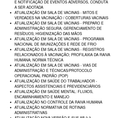
E NOTIFICAÇÃO DE EVENTOS ADVERSOS, CONDUTA
A SER ADOTADA
ATUALIZAÇÃO EM SALA DE VACINAS - MITOS E
VERDADES NA VACINAÇÃO / COBERTURAS VACINAIS
ATUALIZAÇÃO EM SALA DE VACINAS - PREPARO E
ADMINISTRAÇÃO SEGURA; GERENCIAMENTO DE
RESÍDUOS; HIGIENIZAÇÃO DAS MÃOS
ATUALIZAÇÃO EM SALA DE VACINAS - PROGRAMA
NACIONAL DE IMUNIZAÇÕES E REDE DE FRIO
ATUALIZAÇÃO EM SALA DE VACINAS - REGISTROS
RELACIONADOS À VACINAÇÃO; PROFILAXIA DA RAIVA
HUMANA; NORMA TÉCNICA
ATUALIZAÇÃO EM SALA DE VACINAS - VIAS DE
ADMINISTRAÇÃO E TÉCNICAS/PROTOCOLO
OPERACIONAL PADRÃO (POP)
ATUALIZAÇÃO EM SAÚDE DO TRABALHADOR -
ASPECTOS ASSISTENCIAIS E PREVIDENCIÁRIOS
ATUALIZAÇÃO EM SAÚDE MENTAL: FLUXOS,
ENCAMINHAMENTO E MANEJO
ATUALIZAÇÃO NO CONTROLE DA RAIVA HUMANA
ATUALIZAÇÃO NORMATIVA DE ROTINAS
ADMINISTRATIVAS
ATUALIZAÇÃO NOVA VERSÃO E-SUS AB 2.2