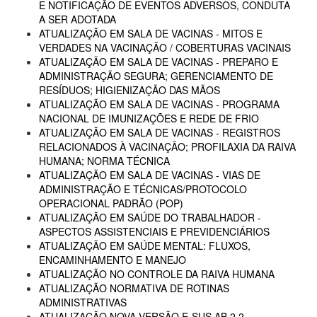
E NOTIFICAÇÃO DE EVENTOS ADVERSOS, CONDUTA
A SER ADOTADA
ATUALIZAÇÃO EM SALA DE VACINAS - MITOS E
VERDADES NA VACINAÇÃO / COBERTURAS VACINAIS
ATUALIZAÇÃO EM SALA DE VACINAS - PREPARO E
ADMINISTRAÇÃO SEGURA; GERENCIAMENTO DE
RESÍDUOS; HIGIENIZAÇÃO DAS MÃOS
ATUALIZAÇÃO EM SALA DE VACINAS - PROGRAMA
NACIONAL DE IMUNIZAÇÕES E REDE DE FRIO
ATUALIZAÇÃO EM SALA DE VACINAS - REGISTROS
RELACIONADOS À VACINAÇÃO; PROFILAXIA DA RAIVA
HUMANA; NORMA TÉCNICA
ATUALIZAÇÃO EM SALA DE VACINAS - VIAS DE
ADMINISTRAÇÃO E TÉCNICAS/PROTOCOLO
OPERACIONAL PADRÃO (POP)
ATUALIZAÇÃO EM SAÚDE DO TRABALHADOR -
ASPECTOS ASSISTENCIAIS E PREVIDENCIÁRIOS
ATUALIZAÇÃO EM SAÚDE MENTAL: FLUXOS,
ENCAMINHAMENTO E MANEJO
ATUALIZAÇÃO NO CONTROLE DA RAIVA HUMANA
ATUALIZAÇÃO NORMATIVA DE ROTINAS
ADMINISTRATIVAS
ATUALIZAÇÃO NOVA VERSÃO E-SUS AB 2.2