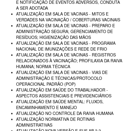
E NOTIFICAÇÃO DE EVENTOS ADVERSOS, CONDUTA
A SER ADOTADA
ATUALIZAÇÃO EM SALA DE VACINAS - MITOS E
VERDADES NA VACINAÇÃO / COBERTURAS VACINAIS
ATUALIZAÇÃO EM SALA DE VACINAS - PREPARO E
ADMINISTRAÇÃO SEGURA; GERENCIAMENTO DE
RESÍDUOS; HIGIENIZAÇÃO DAS MÃOS
ATUALIZAÇÃO EM SALA DE VACINAS - PROGRAMA
NACIONAL DE IMUNIZAÇÕES E REDE DE FRIO
ATUALIZAÇÃO EM SALA DE VACINAS - REGISTROS
RELACIONADOS À VACINAÇÃO; PROFILAXIA DA RAIVA
HUMANA; NORMA TÉCNICA
ATUALIZAÇÃO EM SALA DE VACINAS - VIAS DE
ADMINISTRAÇÃO E TÉCNICAS/PROTOCOLO
OPERACIONAL PADRÃO (POP)
ATUALIZAÇÃO EM SAÚDE DO TRABALHADOR -
ASPECTOS ASSISTENCIAIS E PREVIDENCIÁRIOS
ATUALIZAÇÃO EM SAÚDE MENTAL: FLUXOS,
ENCAMINHAMENTO E MANEJO
ATUALIZAÇÃO NO CONTROLE DA RAIVA HUMANA
ATUALIZAÇÃO NORMATIVA DE ROTINAS
ADMINISTRATIVAS
ATUALIZAÇÃO NOVA VERSÃO E-SUS AB 2.2