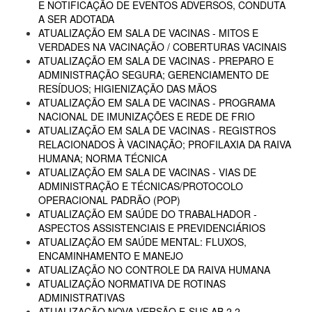
E NOTIFICAÇÃO DE EVENTOS ADVERSOS, CONDUTA
A SER ADOTADA
ATUALIZAÇÃO EM SALA DE VACINAS - MITOS E
VERDADES NA VACINAÇÃO / COBERTURAS VACINAIS
ATUALIZAÇÃO EM SALA DE VACINAS - PREPARO E
ADMINISTRAÇÃO SEGURA; GERENCIAMENTO DE
RESÍDUOS; HIGIENIZAÇÃO DAS MÃOS
ATUALIZAÇÃO EM SALA DE VACINAS - PROGRAMA
NACIONAL DE IMUNIZAÇÕES E REDE DE FRIO
ATUALIZAÇÃO EM SALA DE VACINAS - REGISTROS
RELACIONADOS À VACINAÇÃO; PROFILAXIA DA RAIVA
HUMANA; NORMA TÉCNICA
ATUALIZAÇÃO EM SALA DE VACINAS - VIAS DE
ADMINISTRAÇÃO E TÉCNICAS/PROTOCOLO
OPERACIONAL PADRÃO (POP)
ATUALIZAÇÃO EM SAÚDE DO TRABALHADOR -
ASPECTOS ASSISTENCIAIS E PREVIDENCIÁRIOS
ATUALIZAÇÃO EM SAÚDE MENTAL: FLUXOS,
ENCAMINHAMENTO E MANEJO
ATUALIZAÇÃO NO CONTROLE DA RAIVA HUMANA
ATUALIZAÇÃO NORMATIVA DE ROTINAS
ADMINISTRATIVAS
ATUALIZAÇÃO NOVA VERSÃO E-SUS AB 2.2