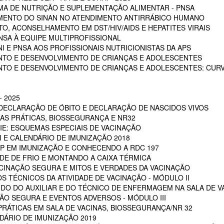
A DE NUTRIÇÃO E SUPLEMENTAÇÃO ALIMENTAR - PNSA
MENTO DO SINAN NO ATENDIMENTO ANTIRRÁBICO HUMANO
, ACONSELHAMENTO EM DST/HIV/AIDS E HEPATITES VIRAIS
NSA À EQUIPE MULTIPROFISSIONAL
I E PNSA AOS PROFISSIONAIS NUTRICIONISTAS DA APS
NTO E DESENVOLVIMENTO DE CRIANÇAS E ADOLESCENTES
NTO E DESENVOLVIMENTO DE CRIANÇAS E ADOLESCENTES: CUR
 2025
 DECLARAÇÃO DE ÓBITO E DECLARAÇÃO DE NASCIDOS VIVOS
OAS PRÁTICAS, BIOSSEGURANÇA E NR32
RIE: ESQUEMAS ESPECIAIS DE VACINAÇÃO
NI E CALENDÁRIO DE IMUNIZAÇÃO 2018
POP EM IMUNIZAÇÃO E CONHECENDO A RDC 197
EDE DE FRIO E MONTANDO A CAIXA TÉRMICA
VACINAÇÃO SEGURA E MITOS E VERDADES DA VACINAÇÃO
S TÉCNICOS DA ATIVIDADE DE VACINAÇÃO - MÓDULO II
 DO DO AUXILIAR E DO TÉCNICO DE ENFERMAGEM NA SALA DE VA
ÇÃO SEGURA E EVENTOS ADVERSOS - MÓDULO III
PRÁTICAS EM SALA DE VACINAS, BIOSSEGURANÇA/NR 32
DÁRIO DE IMUNIZAÇÃO 2019