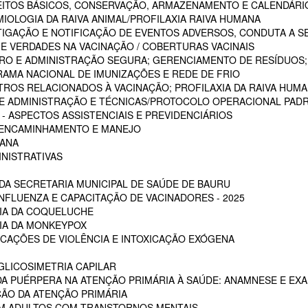
CEITOS BÁSICOS, CONSERVAÇÃO, ARMAZENAMENTO E CALENDÁRI
MIOLOGIA DA RAIVA ANIMAL/PROFILAXIA RAIVA HUMANA
STIGAÇÃO E NOTIFICAÇÃO DE EVENTOS ADVERSOS, CONDUTA A S
 E VERDADES NA VACINAÇÃO / COBERTURAS VACINAIS
ARO E ADMINISTRAÇÃO SEGURA; GERENCIAMENTO DE RESÍDUOS;
RAMA NACIONAL DE IMUNIZAÇÕES E REDE DE FRIO
STROS RELACIONADOS À VACINAÇÃO; PROFILAXIA DA RAIVA HUM
 DE ADMINISTRAÇÃO E TÉCNICAS/PROTOCOLO OPERACIONAL PADR
 ASPECTOS ASSISTENCIAIS E PREVIDENCIÁRIOS
, ENCAMINHAMENTO E MANEJO
MANA
INISTRATIVAS
A SECRETARIA MUNICIPAL DE SAÚDE DE BAURU
NFLUENZA E CAPACITAÇÃO DE VACINADORES - 2025
CIA DA COQUELUCHE
CIA DA MONKEYPOX
ICAÇÕES DE VIOLÊNCIA E INTOXICAÇÃO EXÓGENA
LICOSIMETRIA CAPILAR
DA PUÉRPERA NA ATENÇÃO PRIMÁRIA À SAÚDE: ANAMNESE E EXA
ÇÃO DA ATENÇÃO PRIMÁRIA
EM ADULTOS COM TRANSTORNOS MENTAIS