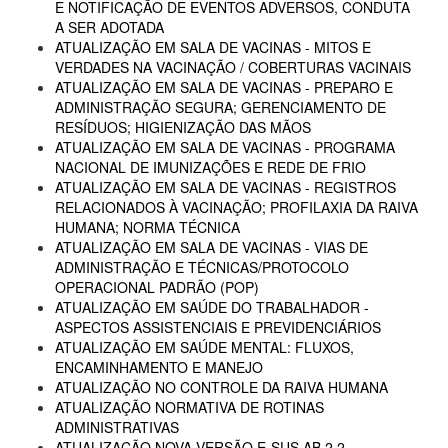
E NOTIFICAÇÃO DE EVENTOS ADVERSOS, CONDUTA
A SER ADOTADA
ATUALIZAÇÃO EM SALA DE VACINAS - MITOS E
VERDADES NA VACINAÇÃO / COBERTURAS VACINAIS
ATUALIZAÇÃO EM SALA DE VACINAS - PREPARO E
ADMINISTRAÇÃO SEGURA; GERENCIAMENTO DE
RESÍDUOS; HIGIENIZAÇÃO DAS MÃOS
ATUALIZAÇÃO EM SALA DE VACINAS - PROGRAMA
NACIONAL DE IMUNIZAÇÕES E REDE DE FRIO
ATUALIZAÇÃO EM SALA DE VACINAS - REGISTROS
RELACIONADOS À VACINAÇÃO; PROFILAXIA DA RAIVA
HUMANA; NORMA TÉCNICA
ATUALIZAÇÃO EM SALA DE VACINAS - VIAS DE
ADMINISTRAÇÃO E TÉCNICAS/PROTOCOLO
OPERACIONAL PADRÃO (POP)
ATUALIZAÇÃO EM SAÚDE DO TRABALHADOR -
ASPECTOS ASSISTENCIAIS E PREVIDENCIÁRIOS
ATUALIZAÇÃO EM SAÚDE MENTAL: FLUXOS,
ENCAMINHAMENTO E MANEJO
ATUALIZAÇÃO NO CONTROLE DA RAIVA HUMANA
ATUALIZAÇÃO NORMATIVA DE ROTINAS
ADMINISTRATIVAS
ATUALIZAÇÃO NOVA VERSÃO E-SUS AB 2.2