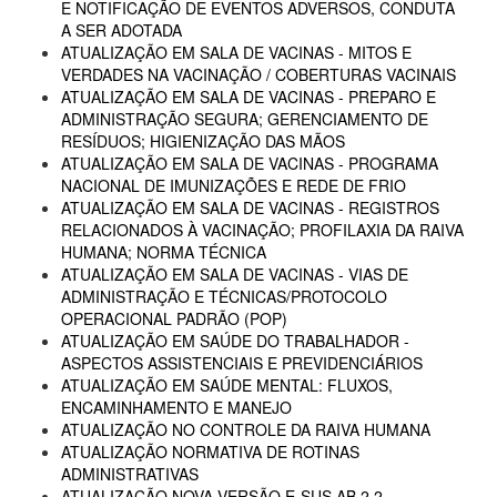
E NOTIFICAÇÃO DE EVENTOS ADVERSOS, CONDUTA
A SER ADOTADA
ATUALIZAÇÃO EM SALA DE VACINAS - MITOS E
VERDADES NA VACINAÇÃO / COBERTURAS VACINAIS
ATUALIZAÇÃO EM SALA DE VACINAS - PREPARO E
ADMINISTRAÇÃO SEGURA; GERENCIAMENTO DE
RESÍDUOS; HIGIENIZAÇÃO DAS MÃOS
ATUALIZAÇÃO EM SALA DE VACINAS - PROGRAMA
NACIONAL DE IMUNIZAÇÕES E REDE DE FRIO
ATUALIZAÇÃO EM SALA DE VACINAS - REGISTROS
RELACIONADOS À VACINAÇÃO; PROFILAXIA DA RAIVA
HUMANA; NORMA TÉCNICA
ATUALIZAÇÃO EM SALA DE VACINAS - VIAS DE
ADMINISTRAÇÃO E TÉCNICAS/PROTOCOLO
OPERACIONAL PADRÃO (POP)
ATUALIZAÇÃO EM SAÚDE DO TRABALHADOR -
ASPECTOS ASSISTENCIAIS E PREVIDENCIÁRIOS
ATUALIZAÇÃO EM SAÚDE MENTAL: FLUXOS,
ENCAMINHAMENTO E MANEJO
ATUALIZAÇÃO NO CONTROLE DA RAIVA HUMANA
ATUALIZAÇÃO NORMATIVA DE ROTINAS
ADMINISTRATIVAS
ATUALIZAÇÃO NOVA VERSÃO E-SUS AB 2.2