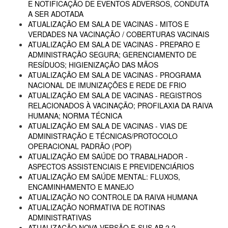
E NOTIFICAÇÃO DE EVENTOS ADVERSOS, CONDUTA
A SER ADOTADA
ATUALIZAÇÃO EM SALA DE VACINAS - MITOS E
VERDADES NA VACINAÇÃO / COBERTURAS VACINAIS
ATUALIZAÇÃO EM SALA DE VACINAS - PREPARO E
ADMINISTRAÇÃO SEGURA; GERENCIAMENTO DE
RESÍDUOS; HIGIENIZAÇÃO DAS MÃOS
ATUALIZAÇÃO EM SALA DE VACINAS - PROGRAMA
NACIONAL DE IMUNIZAÇÕES E REDE DE FRIO
ATUALIZAÇÃO EM SALA DE VACINAS - REGISTROS
RELACIONADOS À VACINAÇÃO; PROFILAXIA DA RAIVA
HUMANA; NORMA TÉCNICA
ATUALIZAÇÃO EM SALA DE VACINAS - VIAS DE
ADMINISTRAÇÃO E TÉCNICAS/PROTOCOLO
OPERACIONAL PADRÃO (POP)
ATUALIZAÇÃO EM SAÚDE DO TRABALHADOR -
ASPECTOS ASSISTENCIAIS E PREVIDENCIÁRIOS
ATUALIZAÇÃO EM SAÚDE MENTAL: FLUXOS,
ENCAMINHAMENTO E MANEJO
ATUALIZAÇÃO NO CONTROLE DA RAIVA HUMANA
ATUALIZAÇÃO NORMATIVA DE ROTINAS
ADMINISTRATIVAS
ATUALIZAÇÃO NOVA VERSÃO E-SUS AB 2.2