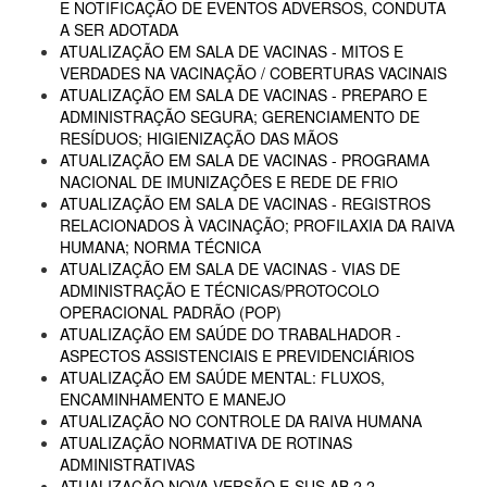
E NOTIFICAÇÃO DE EVENTOS ADVERSOS, CONDUTA
A SER ADOTADA
ATUALIZAÇÃO EM SALA DE VACINAS - MITOS E
VERDADES NA VACINAÇÃO / COBERTURAS VACINAIS
ATUALIZAÇÃO EM SALA DE VACINAS - PREPARO E
ADMINISTRAÇÃO SEGURA; GERENCIAMENTO DE
RESÍDUOS; HIGIENIZAÇÃO DAS MÃOS
ATUALIZAÇÃO EM SALA DE VACINAS - PROGRAMA
NACIONAL DE IMUNIZAÇÕES E REDE DE FRIO
ATUALIZAÇÃO EM SALA DE VACINAS - REGISTROS
RELACIONADOS À VACINAÇÃO; PROFILAXIA DA RAIVA
HUMANA; NORMA TÉCNICA
ATUALIZAÇÃO EM SALA DE VACINAS - VIAS DE
ADMINISTRAÇÃO E TÉCNICAS/PROTOCOLO
OPERACIONAL PADRÃO (POP)
ATUALIZAÇÃO EM SAÚDE DO TRABALHADOR -
ASPECTOS ASSISTENCIAIS E PREVIDENCIÁRIOS
ATUALIZAÇÃO EM SAÚDE MENTAL: FLUXOS,
ENCAMINHAMENTO E MANEJO
ATUALIZAÇÃO NO CONTROLE DA RAIVA HUMANA
ATUALIZAÇÃO NORMATIVA DE ROTINAS
ADMINISTRATIVAS
ATUALIZAÇÃO NOVA VERSÃO E-SUS AB 2.2