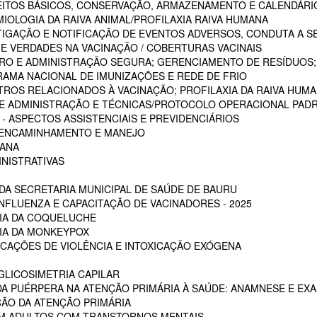
CEITOS BÁSICOS, CONSERVAÇÃO, ARMAZENAMENTO E CALENDÁRI
MIOLOGIA DA RAIVA ANIMAL/PROFILAXIA RAIVA HUMANA
STIGAÇÃO E NOTIFICAÇÃO DE EVENTOS ADVERSOS, CONDUTA A S
 E VERDADES NA VACINAÇÃO / COBERTURAS VACINAIS
ARO E ADMINISTRAÇÃO SEGURA; GERENCIAMENTO DE RESÍDUOS;
RAMA NACIONAL DE IMUNIZAÇÕES E REDE DE FRIO
STROS RELACIONADOS À VACINAÇÃO; PROFILAXIA DA RAIVA HUM
 DE ADMINISTRAÇÃO E TÉCNICAS/PROTOCOLO OPERACIONAL PADR
 ASPECTOS ASSISTENCIAIS E PREVIDENCIÁRIOS
, ENCAMINHAMENTO E MANEJO
MANA
INISTRATIVAS
A SECRETARIA MUNICIPAL DE SAÚDE DE BAURU
NFLUENZA E CAPACITAÇÃO DE VACINADORES - 2025
CIA DA COQUELUCHE
CIA DA MONKEYPOX
ICAÇÕES DE VIOLÊNCIA E INTOXICAÇÃO EXÓGENA
LICOSIMETRIA CAPILAR
DA PUÉRPERA NA ATENÇÃO PRIMÁRIA À SAÚDE: ANAMNESE E EXA
ÇÃO DA ATENÇÃO PRIMÁRIA
EM ADULTOS COM TRANSTORNOS MENTAIS