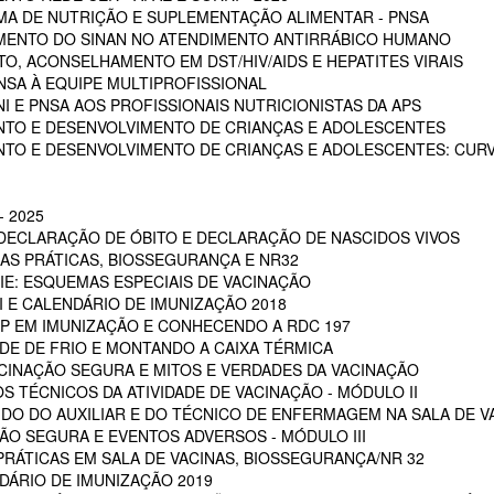
A DE NUTRIÇÃO E SUPLEMENTAÇÃO ALIMENTAR - PNSA
MENTO DO SINAN NO ATENDIMENTO ANTIRRÁBICO HUMANO
, ACONSELHAMENTO EM DST/HIV/AIDS E HEPATITES VIRAIS
NSA À EQUIPE MULTIPROFISSIONAL
I E PNSA AOS PROFISSIONAIS NUTRICIONISTAS DA APS
NTO E DESENVOLVIMENTO DE CRIANÇAS E ADOLESCENTES
NTO E DESENVOLVIMENTO DE CRIANÇAS E ADOLESCENTES: CUR
 2025
 DECLARAÇÃO DE ÓBITO E DECLARAÇÃO DE NASCIDOS VIVOS
OAS PRÁTICAS, BIOSSEGURANÇA E NR32
RIE: ESQUEMAS ESPECIAIS DE VACINAÇÃO
NI E CALENDÁRIO DE IMUNIZAÇÃO 2018
POP EM IMUNIZAÇÃO E CONHECENDO A RDC 197
EDE DE FRIO E MONTANDO A CAIXA TÉRMICA
VACINAÇÃO SEGURA E MITOS E VERDADES DA VACINAÇÃO
S TÉCNICOS DA ATIVIDADE DE VACINAÇÃO - MÓDULO II
 DO DO AUXILIAR E DO TÉCNICO DE ENFERMAGEM NA SALA DE VA
ÇÃO SEGURA E EVENTOS ADVERSOS - MÓDULO III
PRÁTICAS EM SALA DE VACINAS, BIOSSEGURANÇA/NR 32
DÁRIO DE IMUNIZAÇÃO 2019