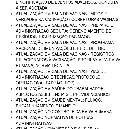
E NOTIFICAÇÃO DE EVENTOS ADVERSOS, CONDUTA
A SER ADOTADA
ATUALIZAÇÃO EM SALA DE VACINAS - MITOS E
VERDADES NA VACINAÇÃO / COBERTURAS VACINAIS
ATUALIZAÇÃO EM SALA DE VACINAS - PREPARO E
ADMINISTRAÇÃO SEGURA; GERENCIAMENTO DE
RESÍDUOS; HIGIENIZAÇÃO DAS MÃOS
ATUALIZAÇÃO EM SALA DE VACINAS - PROGRAMA
NACIONAL DE IMUNIZAÇÕES E REDE DE FRIO
ATUALIZAÇÃO EM SALA DE VACINAS - REGISTROS
RELACIONADOS À VACINAÇÃO; PROFILAXIA DA RAIVA
HUMANA; NORMA TÉCNICA
ATUALIZAÇÃO EM SALA DE VACINAS - VIAS DE
ADMINISTRAÇÃO E TÉCNICAS/PROTOCOLO
OPERACIONAL PADRÃO (POP)
ATUALIZAÇÃO EM SAÚDE DO TRABALHADOR -
ASPECTOS ASSISTENCIAIS E PREVIDENCIÁRIOS
ATUALIZAÇÃO EM SAÚDE MENTAL: FLUXOS,
ENCAMINHAMENTO E MANEJO
ATUALIZAÇÃO NO CONTROLE DA RAIVA HUMANA
ATUALIZAÇÃO NORMATIVA DE ROTINAS
ADMINISTRATIVAS
ATUALIZAÇÃO NOVA VERSÃO E-SUS AB 2.2