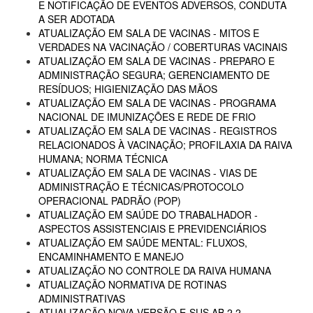
E NOTIFICAÇÃO DE EVENTOS ADVERSOS, CONDUTA
A SER ADOTADA
ATUALIZAÇÃO EM SALA DE VACINAS - MITOS E
VERDADES NA VACINAÇÃO / COBERTURAS VACINAIS
ATUALIZAÇÃO EM SALA DE VACINAS - PREPARO E
ADMINISTRAÇÃO SEGURA; GERENCIAMENTO DE
RESÍDUOS; HIGIENIZAÇÃO DAS MÃOS
ATUALIZAÇÃO EM SALA DE VACINAS - PROGRAMA
NACIONAL DE IMUNIZAÇÕES E REDE DE FRIO
ATUALIZAÇÃO EM SALA DE VACINAS - REGISTROS
RELACIONADOS À VACINAÇÃO; PROFILAXIA DA RAIVA
HUMANA; NORMA TÉCNICA
ATUALIZAÇÃO EM SALA DE VACINAS - VIAS DE
ADMINISTRAÇÃO E TÉCNICAS/PROTOCOLO
OPERACIONAL PADRÃO (POP)
ATUALIZAÇÃO EM SAÚDE DO TRABALHADOR -
ASPECTOS ASSISTENCIAIS E PREVIDENCIÁRIOS
ATUALIZAÇÃO EM SAÚDE MENTAL: FLUXOS,
ENCAMINHAMENTO E MANEJO
ATUALIZAÇÃO NO CONTROLE DA RAIVA HUMANA
ATUALIZAÇÃO NORMATIVA DE ROTINAS
ADMINISTRATIVAS
ATUALIZAÇÃO NOVA VERSÃO E-SUS AB 2.2