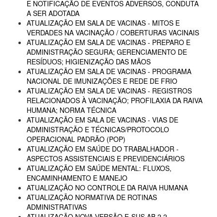
E NOTIFICAÇÃO DE EVENTOS ADVERSOS, CONDUTA
A SER ADOTADA
ATUALIZAÇÃO EM SALA DE VACINAS - MITOS E
VERDADES NA VACINAÇÃO / COBERTURAS VACINAIS
ATUALIZAÇÃO EM SALA DE VACINAS - PREPARO E
ADMINISTRAÇÃO SEGURA; GERENCIAMENTO DE
RESÍDUOS; HIGIENIZAÇÃO DAS MÃOS
ATUALIZAÇÃO EM SALA DE VACINAS - PROGRAMA
NACIONAL DE IMUNIZAÇÕES E REDE DE FRIO
ATUALIZAÇÃO EM SALA DE VACINAS - REGISTROS
RELACIONADOS À VACINAÇÃO; PROFILAXIA DA RAIVA
HUMANA; NORMA TÉCNICA
ATUALIZAÇÃO EM SALA DE VACINAS - VIAS DE
ADMINISTRAÇÃO E TÉCNICAS/PROTOCOLO
OPERACIONAL PADRÃO (POP)
ATUALIZAÇÃO EM SAÚDE DO TRABALHADOR -
ASPECTOS ASSISTENCIAIS E PREVIDENCIÁRIOS
ATUALIZAÇÃO EM SAÚDE MENTAL: FLUXOS,
ENCAMINHAMENTO E MANEJO
ATUALIZAÇÃO NO CONTROLE DA RAIVA HUMANA
ATUALIZAÇÃO NORMATIVA DE ROTINAS
ADMINISTRATIVAS
ATUALIZAÇÃO NOVA VERSÃO E-SUS AB 2.2