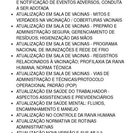
E NOTIFICAÇÃO DE EVENTOS ADVERSOS, CONDUTA
A SER ADOTADA
ATUALIZAÇÃO EM SALA DE VACINAS - MITOS E
VERDADES NA VACINAÇÃO / COBERTURAS VACINAIS
ATUALIZAÇÃO EM SALA DE VACINAS - PREPARO E
ADMINISTRAÇÃO SEGURA; GERENCIAMENTO DE
RESÍDUOS; HIGIENIZAÇÃO DAS MÃOS
ATUALIZAÇÃO EM SALA DE VACINAS - PROGRAMA
NACIONAL DE IMUNIZAÇÕES E REDE DE FRIO
ATUALIZAÇÃO EM SALA DE VACINAS - REGISTROS
RELACIONADOS À VACINAÇÃO; PROFILAXIA DA RAIVA
HUMANA; NORMA TÉCNICA
ATUALIZAÇÃO EM SALA DE VACINAS - VIAS DE
ADMINISTRAÇÃO E TÉCNICAS/PROTOCOLO
OPERACIONAL PADRÃO (POP)
ATUALIZAÇÃO EM SAÚDE DO TRABALHADOR -
ASPECTOS ASSISTENCIAIS E PREVIDENCIÁRIOS
ATUALIZAÇÃO EM SAÚDE MENTAL: FLUXOS,
ENCAMINHAMENTO E MANEJO
ATUALIZAÇÃO NO CONTROLE DA RAIVA HUMANA
ATUALIZAÇÃO NORMATIVA DE ROTINAS
ADMINISTRATIVAS
ATUALIZAÇÃO NOVA VERSÃO E-SUS AB 2.2