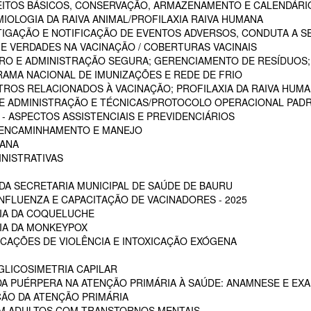
CEITOS BÁSICOS, CONSERVAÇÃO, ARMAZENAMENTO E CALENDÁRI
MIOLOGIA DA RAIVA ANIMAL/PROFILAXIA RAIVA HUMANA
STIGAÇÃO E NOTIFICAÇÃO DE EVENTOS ADVERSOS, CONDUTA A S
 E VERDADES NA VACINAÇÃO / COBERTURAS VACINAIS
ARO E ADMINISTRAÇÃO SEGURA; GERENCIAMENTO DE RESÍDUOS;
RAMA NACIONAL DE IMUNIZAÇÕES E REDE DE FRIO
STROS RELACIONADOS À VACINAÇÃO; PROFILAXIA DA RAIVA HUM
 DE ADMINISTRAÇÃO E TÉCNICAS/PROTOCOLO OPERACIONAL PADR
 ASPECTOS ASSISTENCIAIS E PREVIDENCIÁRIOS
, ENCAMINHAMENTO E MANEJO
MANA
INISTRATIVAS
A SECRETARIA MUNICIPAL DE SAÚDE DE BAURU
NFLUENZA E CAPACITAÇÃO DE VACINADORES - 2025
CIA DA COQUELUCHE
CIA DA MONKEYPOX
ICAÇÕES DE VIOLÊNCIA E INTOXICAÇÃO EXÓGENA
LICOSIMETRIA CAPILAR
DA PUÉRPERA NA ATENÇÃO PRIMÁRIA À SAÚDE: ANAMNESE E EXA
ÇÃO DA ATENÇÃO PRIMÁRIA
EM ADULTOS COM TRANSTORNOS MENTAIS