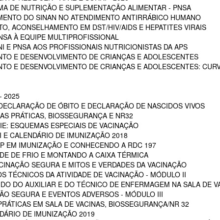
A DE NUTRIÇÃO E SUPLEMENTAÇÃO ALIMENTAR - PNSA
MENTO DO SINAN NO ATENDIMENTO ANTIRRÁBICO HUMANO
, ACONSELHAMENTO EM DST/HIV/AIDS E HEPATITES VIRAIS
NSA À EQUIPE MULTIPROFISSIONAL
I E PNSA AOS PROFISSIONAIS NUTRICIONISTAS DA APS
NTO E DESENVOLVIMENTO DE CRIANÇAS E ADOLESCENTES
NTO E DESENVOLVIMENTO DE CRIANÇAS E ADOLESCENTES: CUR
 2025
 DECLARAÇÃO DE ÓBITO E DECLARAÇÃO DE NASCIDOS VIVOS
OAS PRÁTICAS, BIOSSEGURANÇA E NR32
RIE: ESQUEMAS ESPECIAIS DE VACINAÇÃO
NI E CALENDÁRIO DE IMUNIZAÇÃO 2018
POP EM IMUNIZAÇÃO E CONHECENDO A RDC 197
EDE DE FRIO E MONTANDO A CAIXA TÉRMICA
VACINAÇÃO SEGURA E MITOS E VERDADES DA VACINAÇÃO
S TÉCNICOS DA ATIVIDADE DE VACINAÇÃO - MÓDULO II
 DO DO AUXILIAR E DO TÉCNICO DE ENFERMAGEM NA SALA DE VA
ÇÃO SEGURA E EVENTOS ADVERSOS - MÓDULO III
PRÁTICAS EM SALA DE VACINAS, BIOSSEGURANÇA/NR 32
DÁRIO DE IMUNIZAÇÃO 2019