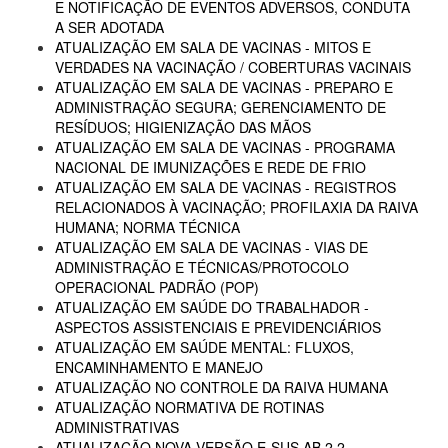
E NOTIFICAÇÃO DE EVENTOS ADVERSOS, CONDUTA
A SER ADOTADA
ATUALIZAÇÃO EM SALA DE VACINAS - MITOS E
VERDADES NA VACINAÇÃO / COBERTURAS VACINAIS
ATUALIZAÇÃO EM SALA DE VACINAS - PREPARO E
ADMINISTRAÇÃO SEGURA; GERENCIAMENTO DE
RESÍDUOS; HIGIENIZAÇÃO DAS MÃOS
ATUALIZAÇÃO EM SALA DE VACINAS - PROGRAMA
NACIONAL DE IMUNIZAÇÕES E REDE DE FRIO
ATUALIZAÇÃO EM SALA DE VACINAS - REGISTROS
RELACIONADOS À VACINAÇÃO; PROFILAXIA DA RAIVA
HUMANA; NORMA TÉCNICA
ATUALIZAÇÃO EM SALA DE VACINAS - VIAS DE
ADMINISTRAÇÃO E TÉCNICAS/PROTOCOLO
OPERACIONAL PADRÃO (POP)
ATUALIZAÇÃO EM SAÚDE DO TRABALHADOR -
ASPECTOS ASSISTENCIAIS E PREVIDENCIÁRIOS
ATUALIZAÇÃO EM SAÚDE MENTAL: FLUXOS,
ENCAMINHAMENTO E MANEJO
ATUALIZAÇÃO NO CONTROLE DA RAIVA HUMANA
ATUALIZAÇÃO NORMATIVA DE ROTINAS
ADMINISTRATIVAS
ATUALIZAÇÃO NOVA VERSÃO E-SUS AB 2.2