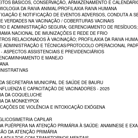
CEITOS BÁSICOS, CONSERVAÇÃO, ARMAZENAMENTO E CALENDÁRI
MIOLOGIA DA RAIVA ANIMAL/PROFILAXIA RAIVA HUMANA
STIGAÇÃO E NOTIFICAÇÃO DE EVENTOS ADVERSOS, CONDUTA A S
 E VERDADES NA VACINAÇÃO / COBERTURAS VACINAIS
ARO E ADMINISTRAÇÃO SEGURA; GERENCIAMENTO DE RESÍDUOS;
RAMA NACIONAL DE IMUNIZAÇÕES E REDE DE FRIO
STROS RELACIONADOS À VACINAÇÃO; PROFILAXIA DA RAIVA HUM
 DE ADMINISTRAÇÃO E TÉCNICAS/PROTOCOLO OPERACIONAL PADR
 ASPECTOS ASSISTENCIAIS E PREVIDENCIÁRIOS
, ENCAMINHAMENTO E MANEJO
MANA
INISTRATIVAS
A SECRETARIA MUNICIPAL DE SAÚDE DE BAURU
NFLUENZA E CAPACITAÇÃO DE VACINADORES - 2025
CIA DA COQUELUCHE
CIA DA MONKEYPOX
ICAÇÕES DE VIOLÊNCIA E INTOXICAÇÃO EXÓGENA
LICOSIMETRIA CAPILAR
DA PUÉRPERA NA ATENÇÃO PRIMÁRIA À SAÚDE: ANAMNESE E EXA
ÇÃO DA ATENÇÃO PRIMÁRIA
EM ADULTOS COM TRANSTORNOS MENTAIS