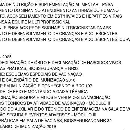
A DE NUTRIÇÃO E SUPLEMENTAÇÃO ALIMENTAR - PNSA
MENTO DO SINAN NO ATENDIMENTO ANTIRRÁBICO HUMANO
, ACONSELHAMENTO EM DST/HIV/AIDS E HEPATITES VIRAIS
NSA À EQUIPE MULTIPROFISSIONAL
I E PNSA AOS PROFISSIONAIS NUTRICIONISTAS DA APS
NTO E DESENVOLVIMENTO DE CRIANÇAS E ADOLESCENTES
NTO E DESENVOLVIMENTO DE CRIANÇAS E ADOLESCENTES: CUR
 2025
 DECLARAÇÃO DE ÓBITO E DECLARAÇÃO DE NASCIDOS VIVOS
OAS PRÁTICAS, BIOSSEGURANÇA E NR32
RIE: ESQUEMAS ESPECIAIS DE VACINAÇÃO
NI E CALENDÁRIO DE IMUNIZAÇÃO 2018
POP EM IMUNIZAÇÃO E CONHECENDO A RDC 197
EDE DE FRIO E MONTANDO A CAIXA TÉRMICA
VACINAÇÃO SEGURA E MITOS E VERDADES DA VACINAÇÃO
S TÉCNICOS DA ATIVIDADE DE VACINAÇÃO - MÓDULO II
 DO DO AUXILIAR E DO TÉCNICO DE ENFERMAGEM NA SALA DE VA
ÇÃO SEGURA E EVENTOS ADVERSOS - MÓDULO III
PRÁTICAS EM SALA DE VACINAS, BIOSSEGURANÇA/NR 32
DÁRIO DE IMUNIZAÇÃO 2019