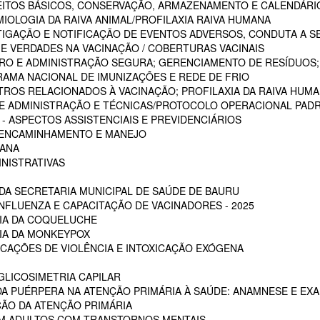
CEITOS BÁSICOS, CONSERVAÇÃO, ARMAZENAMENTO E CALENDÁRI
MIOLOGIA DA RAIVA ANIMAL/PROFILAXIA RAIVA HUMANA
STIGAÇÃO E NOTIFICAÇÃO DE EVENTOS ADVERSOS, CONDUTA A S
 E VERDADES NA VACINAÇÃO / COBERTURAS VACINAIS
ARO E ADMINISTRAÇÃO SEGURA; GERENCIAMENTO DE RESÍDUOS;
RAMA NACIONAL DE IMUNIZAÇÕES E REDE DE FRIO
STROS RELACIONADOS À VACINAÇÃO; PROFILAXIA DA RAIVA HUM
 DE ADMINISTRAÇÃO E TÉCNICAS/PROTOCOLO OPERACIONAL PADR
 ASPECTOS ASSISTENCIAIS E PREVIDENCIÁRIOS
, ENCAMINHAMENTO E MANEJO
MANA
INISTRATIVAS
A SECRETARIA MUNICIPAL DE SAÚDE DE BAURU
NFLUENZA E CAPACITAÇÃO DE VACINADORES - 2025
CIA DA COQUELUCHE
CIA DA MONKEYPOX
ICAÇÕES DE VIOLÊNCIA E INTOXICAÇÃO EXÓGENA
LICOSIMETRIA CAPILAR
DA PUÉRPERA NA ATENÇÃO PRIMÁRIA À SAÚDE: ANAMNESE E EXA
ÇÃO DA ATENÇÃO PRIMÁRIA
EM ADULTOS COM TRANSTORNOS MENTAIS