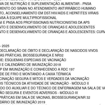
A DE NUTRIÇÃO E SUPLEMENTAÇÃO ALIMENTAR - PNSA
MENTO DO SINAN NO ATENDIMENTO ANTIRRÁBICO HUMANO
, ACONSELHAMENTO EM DST/HIV/AIDS E HEPATITES VIRAIS
NSA À EQUIPE MULTIPROFISSIONAL
I E PNSA AOS PROFISSIONAIS NUTRICIONISTAS DA APS
NTO E DESENVOLVIMENTO DE CRIANÇAS E ADOLESCENTES
NTO E DESENVOLVIMENTO DE CRIANÇAS E ADOLESCENTES: CUR
 2025
 DECLARAÇÃO DE ÓBITO E DECLARAÇÃO DE NASCIDOS VIVOS
OAS PRÁTICAS, BIOSSEGURANÇA E NR32
RIE: ESQUEMAS ESPECIAIS DE VACINAÇÃO
NI E CALENDÁRIO DE IMUNIZAÇÃO 2018
POP EM IMUNIZAÇÃO E CONHECENDO A RDC 197
EDE DE FRIO E MONTANDO A CAIXA TÉRMICA
VACINAÇÃO SEGURA E MITOS E VERDADES DA VACINAÇÃO
S TÉCNICOS DA ATIVIDADE DE VACINAÇÃO - MÓDULO II
 DO DO AUXILIAR E DO TÉCNICO DE ENFERMAGEM NA SALA DE VA
ÇÃO SEGURA E EVENTOS ADVERSOS - MÓDULO III
PRÁTICAS EM SALA DE VACINAS, BIOSSEGURANÇA/NR 32
DÁRIO DE IMUNIZAÇÃO 2019