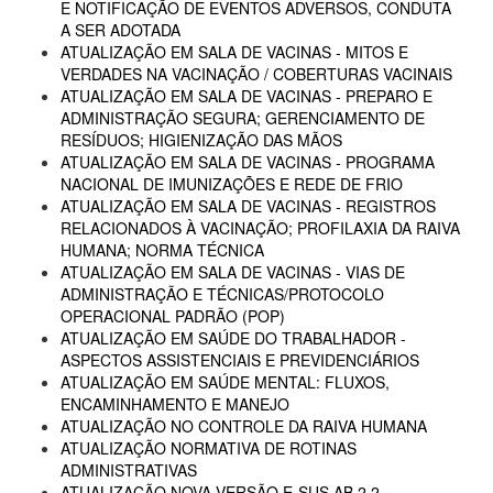
E NOTIFICAÇÃO DE EVENTOS ADVERSOS, CONDUTA
A SER ADOTADA
ATUALIZAÇÃO EM SALA DE VACINAS - MITOS E
VERDADES NA VACINAÇÃO / COBERTURAS VACINAIS
ATUALIZAÇÃO EM SALA DE VACINAS - PREPARO E
ADMINISTRAÇÃO SEGURA; GERENCIAMENTO DE
RESÍDUOS; HIGIENIZAÇÃO DAS MÃOS
ATUALIZAÇÃO EM SALA DE VACINAS - PROGRAMA
NACIONAL DE IMUNIZAÇÕES E REDE DE FRIO
ATUALIZAÇÃO EM SALA DE VACINAS - REGISTROS
RELACIONADOS À VACINAÇÃO; PROFILAXIA DA RAIVA
HUMANA; NORMA TÉCNICA
ATUALIZAÇÃO EM SALA DE VACINAS - VIAS DE
ADMINISTRAÇÃO E TÉCNICAS/PROTOCOLO
OPERACIONAL PADRÃO (POP)
ATUALIZAÇÃO EM SAÚDE DO TRABALHADOR -
ASPECTOS ASSISTENCIAIS E PREVIDENCIÁRIOS
ATUALIZAÇÃO EM SAÚDE MENTAL: FLUXOS,
ENCAMINHAMENTO E MANEJO
ATUALIZAÇÃO NO CONTROLE DA RAIVA HUMANA
ATUALIZAÇÃO NORMATIVA DE ROTINAS
ADMINISTRATIVAS
ATUALIZAÇÃO NOVA VERSÃO E-SUS AB 2.2