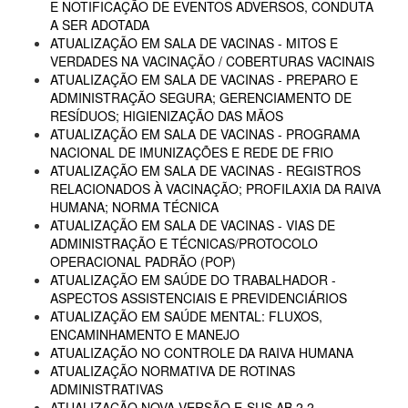
E NOTIFICAÇÃO DE EVENTOS ADVERSOS, CONDUTA
A SER ADOTADA
ATUALIZAÇÃO EM SALA DE VACINAS - MITOS E
VERDADES NA VACINAÇÃO / COBERTURAS VACINAIS
ATUALIZAÇÃO EM SALA DE VACINAS - PREPARO E
ADMINISTRAÇÃO SEGURA; GERENCIAMENTO DE
RESÍDUOS; HIGIENIZAÇÃO DAS MÃOS
ATUALIZAÇÃO EM SALA DE VACINAS - PROGRAMA
NACIONAL DE IMUNIZAÇÕES E REDE DE FRIO
ATUALIZAÇÃO EM SALA DE VACINAS - REGISTROS
RELACIONADOS À VACINAÇÃO; PROFILAXIA DA RAIVA
HUMANA; NORMA TÉCNICA
ATUALIZAÇÃO EM SALA DE VACINAS - VIAS DE
ADMINISTRAÇÃO E TÉCNICAS/PROTOCOLO
OPERACIONAL PADRÃO (POP)
ATUALIZAÇÃO EM SAÚDE DO TRABALHADOR -
ASPECTOS ASSISTENCIAIS E PREVIDENCIÁRIOS
ATUALIZAÇÃO EM SAÚDE MENTAL: FLUXOS,
ENCAMINHAMENTO E MANEJO
ATUALIZAÇÃO NO CONTROLE DA RAIVA HUMANA
ATUALIZAÇÃO NORMATIVA DE ROTINAS
ADMINISTRATIVAS
ATUALIZAÇÃO NOVA VERSÃO E-SUS AB 2.2