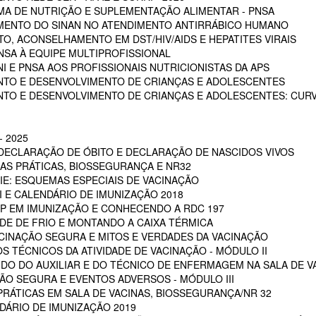
A DE NUTRIÇÃO E SUPLEMENTAÇÃO ALIMENTAR - PNSA
MENTO DO SINAN NO ATENDIMENTO ANTIRRÁBICO HUMANO
, ACONSELHAMENTO EM DST/HIV/AIDS E HEPATITES VIRAIS
NSA À EQUIPE MULTIPROFISSIONAL
I E PNSA AOS PROFISSIONAIS NUTRICIONISTAS DA APS
NTO E DESENVOLVIMENTO DE CRIANÇAS E ADOLESCENTES
NTO E DESENVOLVIMENTO DE CRIANÇAS E ADOLESCENTES: CUR
 2025
 DECLARAÇÃO DE ÓBITO E DECLARAÇÃO DE NASCIDOS VIVOS
OAS PRÁTICAS, BIOSSEGURANÇA E NR32
RIE: ESQUEMAS ESPECIAIS DE VACINAÇÃO
NI E CALENDÁRIO DE IMUNIZAÇÃO 2018
POP EM IMUNIZAÇÃO E CONHECENDO A RDC 197
EDE DE FRIO E MONTANDO A CAIXA TÉRMICA
VACINAÇÃO SEGURA E MITOS E VERDADES DA VACINAÇÃO
S TÉCNICOS DA ATIVIDADE DE VACINAÇÃO - MÓDULO II
 DO DO AUXILIAR E DO TÉCNICO DE ENFERMAGEM NA SALA DE VA
ÇÃO SEGURA E EVENTOS ADVERSOS - MÓDULO III
PRÁTICAS EM SALA DE VACINAS, BIOSSEGURANÇA/NR 32
DÁRIO DE IMUNIZAÇÃO 2019