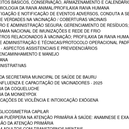
CEITOS BÁSICOS, CONSERVAÇÃO, ARMAZENAMENTO E CALENDÁRI
MIOLOGIA DA RAIVA ANIMAL/PROFILAXIA RAIVA HUMANA
STIGAÇÃO E NOTIFICAÇÃO DE EVENTOS ADVERSOS, CONDUTA A S
 E VERDADES NA VACINAÇÃO / COBERTURAS VACINAIS
ARO E ADMINISTRAÇÃO SEGURA; GERENCIAMENTO DE RESÍDUOS;
RAMA NACIONAL DE IMUNIZAÇÕES E REDE DE FRIO
STROS RELACIONADOS À VACINAÇÃO; PROFILAXIA DA RAIVA HUM
 DE ADMINISTRAÇÃO E TÉCNICAS/PROTOCOLO OPERACIONAL PADR
 ASPECTOS ASSISTENCIAIS E PREVIDENCIÁRIOS
, ENCAMINHAMENTO E MANEJO
MANA
INISTRATIVAS
A SECRETARIA MUNICIPAL DE SAÚDE DE BAURU
NFLUENZA E CAPACITAÇÃO DE VACINADORES - 2025
CIA DA COQUELUCHE
CIA DA MONKEYPOX
ICAÇÕES DE VIOLÊNCIA E INTOXICAÇÃO EXÓGENA
LICOSIMETRIA CAPILAR
DA PUÉRPERA NA ATENÇÃO PRIMÁRIA À SAÚDE: ANAMNESE E EXA
ÇÃO DA ATENÇÃO PRIMÁRIA
EM ADULTOS COM TRANSTORNOS MENTAIS