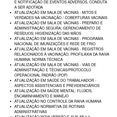
E NOTIFICAÇÃO DE EVENTOS ADVERSOS, CONDUTA
A SER ADOTADA
ATUALIZAÇÃO EM SALA DE VACINAS - MITOS E
VERDADES NA VACINAÇÃO / COBERTURAS VACINAIS
ATUALIZAÇÃO EM SALA DE VACINAS - PREPARO E
ADMINISTRAÇÃO SEGURA; GERENCIAMENTO DE
RESÍDUOS; HIGIENIZAÇÃO DAS MÃOS
ATUALIZAÇÃO EM SALA DE VACINAS - PROGRAMA
NACIONAL DE IMUNIZAÇÕES E REDE DE FRIO
ATUALIZAÇÃO EM SALA DE VACINAS - REGISTROS
RELACIONADOS À VACINAÇÃO; PROFILAXIA DA RAIVA
HUMANA; NORMA TÉCNICA
ATUALIZAÇÃO EM SALA DE VACINAS - VIAS DE
ADMINISTRAÇÃO E TÉCNICAS/PROTOCOLO
OPERACIONAL PADRÃO (POP)
ATUALIZAÇÃO EM SAÚDE DO TRABALHADOR -
ASPECTOS ASSISTENCIAIS E PREVIDENCIÁRIOS
ATUALIZAÇÃO EM SAÚDE MENTAL: FLUXOS,
ENCAMINHAMENTO E MANEJO
ATUALIZAÇÃO NO CONTROLE DA RAIVA HUMANA
ATUALIZAÇÃO NORMATIVA DE ROTINAS
ADMINISTRATIVAS
ATUALIZAÇÃO NOVA VERSÃO E-SUS AB 2.2