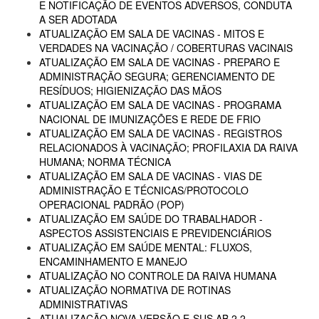
E NOTIFICAÇÃO DE EVENTOS ADVERSOS, CONDUTA
A SER ADOTADA
ATUALIZAÇÃO EM SALA DE VACINAS - MITOS E
VERDADES NA VACINAÇÃO / COBERTURAS VACINAIS
ATUALIZAÇÃO EM SALA DE VACINAS - PREPARO E
ADMINISTRAÇÃO SEGURA; GERENCIAMENTO DE
RESÍDUOS; HIGIENIZAÇÃO DAS MÃOS
ATUALIZAÇÃO EM SALA DE VACINAS - PROGRAMA
NACIONAL DE IMUNIZAÇÕES E REDE DE FRIO
ATUALIZAÇÃO EM SALA DE VACINAS - REGISTROS
RELACIONADOS À VACINAÇÃO; PROFILAXIA DA RAIVA
HUMANA; NORMA TÉCNICA
ATUALIZAÇÃO EM SALA DE VACINAS - VIAS DE
ADMINISTRAÇÃO E TÉCNICAS/PROTOCOLO
OPERACIONAL PADRÃO (POP)
ATUALIZAÇÃO EM SAÚDE DO TRABALHADOR -
ASPECTOS ASSISTENCIAIS E PREVIDENCIÁRIOS
ATUALIZAÇÃO EM SAÚDE MENTAL: FLUXOS,
ENCAMINHAMENTO E MANEJO
ATUALIZAÇÃO NO CONTROLE DA RAIVA HUMANA
ATUALIZAÇÃO NORMATIVA DE ROTINAS
ADMINISTRATIVAS
ATUALIZAÇÃO NOVA VERSÃO E-SUS AB 2.2