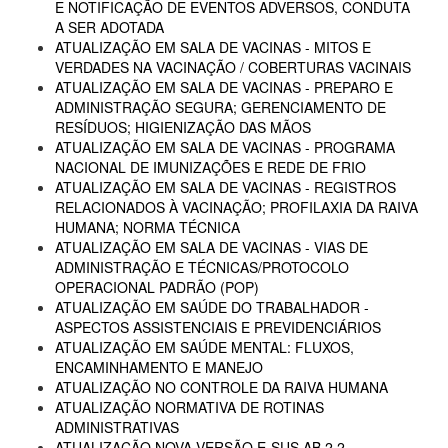
E NOTIFICAÇÃO DE EVENTOS ADVERSOS, CONDUTA
A SER ADOTADA
ATUALIZAÇÃO EM SALA DE VACINAS - MITOS E
VERDADES NA VACINAÇÃO / COBERTURAS VACINAIS
ATUALIZAÇÃO EM SALA DE VACINAS - PREPARO E
ADMINISTRAÇÃO SEGURA; GERENCIAMENTO DE
RESÍDUOS; HIGIENIZAÇÃO DAS MÃOS
ATUALIZAÇÃO EM SALA DE VACINAS - PROGRAMA
NACIONAL DE IMUNIZAÇÕES E REDE DE FRIO
ATUALIZAÇÃO EM SALA DE VACINAS - REGISTROS
RELACIONADOS À VACINAÇÃO; PROFILAXIA DA RAIVA
HUMANA; NORMA TÉCNICA
ATUALIZAÇÃO EM SALA DE VACINAS - VIAS DE
ADMINISTRAÇÃO E TÉCNICAS/PROTOCOLO
OPERACIONAL PADRÃO (POP)
ATUALIZAÇÃO EM SAÚDE DO TRABALHADOR -
ASPECTOS ASSISTENCIAIS E PREVIDENCIÁRIOS
ATUALIZAÇÃO EM SAÚDE MENTAL: FLUXOS,
ENCAMINHAMENTO E MANEJO
ATUALIZAÇÃO NO CONTROLE DA RAIVA HUMANA
ATUALIZAÇÃO NORMATIVA DE ROTINAS
ADMINISTRATIVAS
ATUALIZAÇÃO NOVA VERSÃO E-SUS AB 2.2