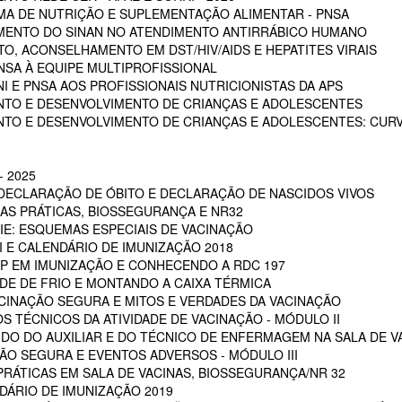
A DE NUTRIÇÃO E SUPLEMENTAÇÃO ALIMENTAR - PNSA
MENTO DO SINAN NO ATENDIMENTO ANTIRRÁBICO HUMANO
, ACONSELHAMENTO EM DST/HIV/AIDS E HEPATITES VIRAIS
NSA À EQUIPE MULTIPROFISSIONAL
I E PNSA AOS PROFISSIONAIS NUTRICIONISTAS DA APS
NTO E DESENVOLVIMENTO DE CRIANÇAS E ADOLESCENTES
NTO E DESENVOLVIMENTO DE CRIANÇAS E ADOLESCENTES: CUR
 2025
 DECLARAÇÃO DE ÓBITO E DECLARAÇÃO DE NASCIDOS VIVOS
OAS PRÁTICAS, BIOSSEGURANÇA E NR32
RIE: ESQUEMAS ESPECIAIS DE VACINAÇÃO
NI E CALENDÁRIO DE IMUNIZAÇÃO 2018
POP EM IMUNIZAÇÃO E CONHECENDO A RDC 197
EDE DE FRIO E MONTANDO A CAIXA TÉRMICA
VACINAÇÃO SEGURA E MITOS E VERDADES DA VACINAÇÃO
S TÉCNICOS DA ATIVIDADE DE VACINAÇÃO - MÓDULO II
 DO DO AUXILIAR E DO TÉCNICO DE ENFERMAGEM NA SALA DE VA
ÇÃO SEGURA E EVENTOS ADVERSOS - MÓDULO III
PRÁTICAS EM SALA DE VACINAS, BIOSSEGURANÇA/NR 32
DÁRIO DE IMUNIZAÇÃO 2019