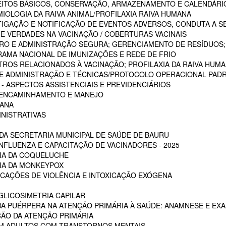
CEITOS BÁSICOS, CONSERVAÇÃO, ARMAZENAMENTO E CALENDÁRI
MIOLOGIA DA RAIVA ANIMAL/PROFILAXIA RAIVA HUMANA
STIGAÇÃO E NOTIFICAÇÃO DE EVENTOS ADVERSOS, CONDUTA A S
 E VERDADES NA VACINAÇÃO / COBERTURAS VACINAIS
ARO E ADMINISTRAÇÃO SEGURA; GERENCIAMENTO DE RESÍDUOS;
RAMA NACIONAL DE IMUNIZAÇÕES E REDE DE FRIO
STROS RELACIONADOS À VACINAÇÃO; PROFILAXIA DA RAIVA HUM
 DE ADMINISTRAÇÃO E TÉCNICAS/PROTOCOLO OPERACIONAL PADR
 ASPECTOS ASSISTENCIAIS E PREVIDENCIÁRIOS
, ENCAMINHAMENTO E MANEJO
MANA
INISTRATIVAS
A SECRETARIA MUNICIPAL DE SAÚDE DE BAURU
NFLUENZA E CAPACITAÇÃO DE VACINADORES - 2025
CIA DA COQUELUCHE
CIA DA MONKEYPOX
ICAÇÕES DE VIOLÊNCIA E INTOXICAÇÃO EXÓGENA
LICOSIMETRIA CAPILAR
DA PUÉRPERA NA ATENÇÃO PRIMÁRIA À SAÚDE: ANAMNESE E EXA
ÇÃO DA ATENÇÃO PRIMÁRIA
EM ADULTOS COM TRANSTORNOS MENTAIS