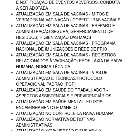
E NOTIFICAÇÃO DE EVENTOS ADVERSOS, CONDUTA
A SER ADOTADA
ATUALIZAÇÃO EM SALA DE VACINAS - MITOS E
VERDADES NA VACINAÇÃO / COBERTURAS VACINAIS
ATUALIZAÇÃO EM SALA DE VACINAS - PREPARO E
ADMINISTRAÇÃO SEGURA; GERENCIAMENTO DE
RESÍDUOS; HIGIENIZAÇÃO DAS MÃOS
ATUALIZAÇÃO EM SALA DE VACINAS - PROGRAMA
NACIONAL DE IMUNIZAÇÕES E REDE DE FRIO
ATUALIZAÇÃO EM SALA DE VACINAS - REGISTROS
RELACIONADOS À VACINAÇÃO; PROFILAXIA DA RAIVA
HUMANA; NORMA TÉCNICA
ATUALIZAÇÃO EM SALA DE VACINAS - VIAS DE
ADMINISTRAÇÃO E TÉCNICAS/PROTOCOLO
OPERACIONAL PADRÃO (POP)
ATUALIZAÇÃO EM SAÚDE DO TRABALHADOR -
ASPECTOS ASSISTENCIAIS E PREVIDENCIÁRIOS
ATUALIZAÇÃO EM SAÚDE MENTAL: FLUXOS,
ENCAMINHAMENTO E MANEJO
ATUALIZAÇÃO NO CONTROLE DA RAIVA HUMANA
ATUALIZAÇÃO NORMATIVA DE ROTINAS
ADMINISTRATIVAS
ATUALIZAÇÃO NOVA VERSÃO E-SUS AB 2.2