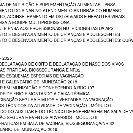
A DE NUTRIÇÃO E SUPLEMENTAÇÃO ALIMENTAR - PNSA
MENTO DO SINAN NO ATENDIMENTO ANTIRRÁBICO HUMANO
, ACONSELHAMENTO EM DST/HIV/AIDS E HEPATITES VIRAIS
NSA À EQUIPE MULTIPROFISSIONAL
I E PNSA AOS PROFISSIONAIS NUTRICIONISTAS DA APS
NTO E DESENVOLVIMENTO DE CRIANÇAS E ADOLESCENTES
NTO E DESENVOLVIMENTO DE CRIANÇAS E ADOLESCENTES: CUR
 2025
 DECLARAÇÃO DE ÓBITO E DECLARAÇÃO DE NASCIDOS VIVOS
OAS PRÁTICAS, BIOSSEGURANÇA E NR32
RIE: ESQUEMAS ESPECIAIS DE VACINAÇÃO
NI E CALENDÁRIO DE IMUNIZAÇÃO 2018
POP EM IMUNIZAÇÃO E CONHECENDO A RDC 197
EDE DE FRIO E MONTANDO A CAIXA TÉRMICA
VACINAÇÃO SEGURA E MITOS E VERDADES DA VACINAÇÃO
S TÉCNICOS DA ATIVIDADE DE VACINAÇÃO - MÓDULO II
 DO DO AUXILIAR E DO TÉCNICO DE ENFERMAGEM NA SALA DE VA
ÇÃO SEGURA E EVENTOS ADVERSOS - MÓDULO III
PRÁTICAS EM SALA DE VACINAS, BIOSSEGURANÇA/NR 32
DÁRIO DE IMUNIZAÇÃO 2019