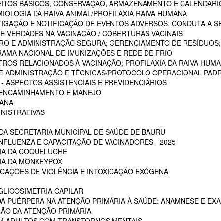
CEITOS BÁSICOS, CONSERVAÇÃO, ARMAZENAMENTO E CALENDÁRI
MIOLOGIA DA RAIVA ANIMAL/PROFILAXIA RAIVA HUMANA
STIGAÇÃO E NOTIFICAÇÃO DE EVENTOS ADVERSOS, CONDUTA A S
 E VERDADES NA VACINAÇÃO / COBERTURAS VACINAIS
ARO E ADMINISTRAÇÃO SEGURA; GERENCIAMENTO DE RESÍDUOS;
RAMA NACIONAL DE IMUNIZAÇÕES E REDE DE FRIO
STROS RELACIONADOS À VACINAÇÃO; PROFILAXIA DA RAIVA HUM
 DE ADMINISTRAÇÃO E TÉCNICAS/PROTOCOLO OPERACIONAL PADR
 ASPECTOS ASSISTENCIAIS E PREVIDENCIÁRIOS
, ENCAMINHAMENTO E MANEJO
MANA
INISTRATIVAS
A SECRETARIA MUNICIPAL DE SAÚDE DE BAURU
NFLUENZA E CAPACITAÇÃO DE VACINADORES - 2025
CIA DA COQUELUCHE
CIA DA MONKEYPOX
ICAÇÕES DE VIOLÊNCIA E INTOXICAÇÃO EXÓGENA
LICOSIMETRIA CAPILAR
DA PUÉRPERA NA ATENÇÃO PRIMÁRIA À SAÚDE: ANAMNESE E EXA
ÇÃO DA ATENÇÃO PRIMÁRIA
EM ADULTOS COM TRANSTORNOS MENTAIS