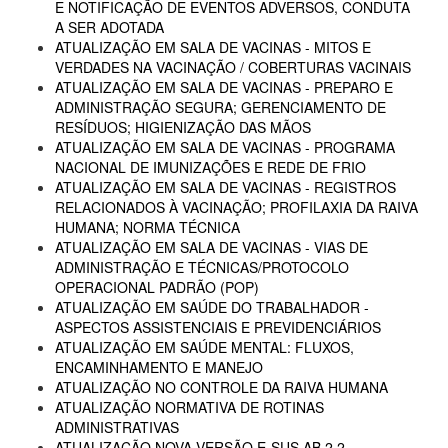
E NOTIFICAÇÃO DE EVENTOS ADVERSOS, CONDUTA
A SER ADOTADA
ATUALIZAÇÃO EM SALA DE VACINAS - MITOS E
VERDADES NA VACINAÇÃO / COBERTURAS VACINAIS
ATUALIZAÇÃO EM SALA DE VACINAS - PREPARO E
ADMINISTRAÇÃO SEGURA; GERENCIAMENTO DE
RESÍDUOS; HIGIENIZAÇÃO DAS MÃOS
ATUALIZAÇÃO EM SALA DE VACINAS - PROGRAMA
NACIONAL DE IMUNIZAÇÕES E REDE DE FRIO
ATUALIZAÇÃO EM SALA DE VACINAS - REGISTROS
RELACIONADOS À VACINAÇÃO; PROFILAXIA DA RAIVA
HUMANA; NORMA TÉCNICA
ATUALIZAÇÃO EM SALA DE VACINAS - VIAS DE
ADMINISTRAÇÃO E TÉCNICAS/PROTOCOLO
OPERACIONAL PADRÃO (POP)
ATUALIZAÇÃO EM SAÚDE DO TRABALHADOR -
ASPECTOS ASSISTENCIAIS E PREVIDENCIÁRIOS
ATUALIZAÇÃO EM SAÚDE MENTAL: FLUXOS,
ENCAMINHAMENTO E MANEJO
ATUALIZAÇÃO NO CONTROLE DA RAIVA HUMANA
ATUALIZAÇÃO NORMATIVA DE ROTINAS
ADMINISTRATIVAS
ATUALIZAÇÃO NOVA VERSÃO E-SUS AB 2.2