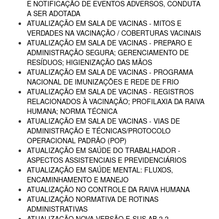
E NOTIFICAÇÃO DE EVENTOS ADVERSOS, CONDUTA
A SER ADOTADA
ATUALIZAÇÃO EM SALA DE VACINAS - MITOS E
VERDADES NA VACINAÇÃO / COBERTURAS VACINAIS
ATUALIZAÇÃO EM SALA DE VACINAS - PREPARO E
ADMINISTRAÇÃO SEGURA; GERENCIAMENTO DE
RESÍDUOS; HIGIENIZAÇÃO DAS MÃOS
ATUALIZAÇÃO EM SALA DE VACINAS - PROGRAMA
NACIONAL DE IMUNIZAÇÕES E REDE DE FRIO
ATUALIZAÇÃO EM SALA DE VACINAS - REGISTROS
RELACIONADOS À VACINAÇÃO; PROFILAXIA DA RAIVA
HUMANA; NORMA TÉCNICA
ATUALIZAÇÃO EM SALA DE VACINAS - VIAS DE
ADMINISTRAÇÃO E TÉCNICAS/PROTOCOLO
OPERACIONAL PADRÃO (POP)
ATUALIZAÇÃO EM SAÚDE DO TRABALHADOR -
ASPECTOS ASSISTENCIAIS E PREVIDENCIÁRIOS
ATUALIZAÇÃO EM SAÚDE MENTAL: FLUXOS,
ENCAMINHAMENTO E MANEJO
ATUALIZAÇÃO NO CONTROLE DA RAIVA HUMANA
ATUALIZAÇÃO NORMATIVA DE ROTINAS
ADMINISTRATIVAS
ATUALIZAÇÃO NOVA VERSÃO E-SUS AB 2.2