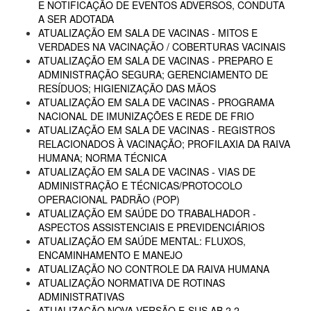
E NOTIFICAÇÃO DE EVENTOS ADVERSOS, CONDUTA
A SER ADOTADA
ATUALIZAÇÃO EM SALA DE VACINAS - MITOS E
VERDADES NA VACINAÇÃO / COBERTURAS VACINAIS
ATUALIZAÇÃO EM SALA DE VACINAS - PREPARO E
ADMINISTRAÇÃO SEGURA; GERENCIAMENTO DE
RESÍDUOS; HIGIENIZAÇÃO DAS MÃOS
ATUALIZAÇÃO EM SALA DE VACINAS - PROGRAMA
NACIONAL DE IMUNIZAÇÕES E REDE DE FRIO
ATUALIZAÇÃO EM SALA DE VACINAS - REGISTROS
RELACIONADOS À VACINAÇÃO; PROFILAXIA DA RAIVA
HUMANA; NORMA TÉCNICA
ATUALIZAÇÃO EM SALA DE VACINAS - VIAS DE
ADMINISTRAÇÃO E TÉCNICAS/PROTOCOLO
OPERACIONAL PADRÃO (POP)
ATUALIZAÇÃO EM SAÚDE DO TRABALHADOR -
ASPECTOS ASSISTENCIAIS E PREVIDENCIÁRIOS
ATUALIZAÇÃO EM SAÚDE MENTAL: FLUXOS,
ENCAMINHAMENTO E MANEJO
ATUALIZAÇÃO NO CONTROLE DA RAIVA HUMANA
ATUALIZAÇÃO NORMATIVA DE ROTINAS
ADMINISTRATIVAS
ATUALIZAÇÃO NOVA VERSÃO E-SUS AB 2.2