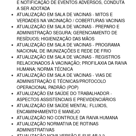
E NOTIFICAÇÃO DE EVENTOS ADVERSOS, CONDUTA
A SER ADOTADA
ATUALIZAÇÃO EM SALA DE VACINAS - MITOS E
VERDADES NA VACINAÇÃO / COBERTURAS VACINAIS
ATUALIZAÇÃO EM SALA DE VACINAS - PREPARO E
ADMINISTRAÇÃO SEGURA; GERENCIAMENTO DE
RESÍDUOS; HIGIENIZAÇÃO DAS MÃOS
ATUALIZAÇÃO EM SALA DE VACINAS - PROGRAMA
NACIONAL DE IMUNIZAÇÕES E REDE DE FRIO
ATUALIZAÇÃO EM SALA DE VACINAS - REGISTROS
RELACIONADOS À VACINAÇÃO; PROFILAXIA DA RAIVA
HUMANA; NORMA TÉCNICA
ATUALIZAÇÃO EM SALA DE VACINAS - VIAS DE
ADMINISTRAÇÃO E TÉCNICAS/PROTOCOLO
OPERACIONAL PADRÃO (POP)
ATUALIZAÇÃO EM SAÚDE DO TRABALHADOR -
ASPECTOS ASSISTENCIAIS E PREVIDENCIÁRIOS
ATUALIZAÇÃO EM SAÚDE MENTAL: FLUXOS,
ENCAMINHAMENTO E MANEJO
ATUALIZAÇÃO NO CONTROLE DA RAIVA HUMANA
ATUALIZAÇÃO NORMATIVA DE ROTINAS
ADMINISTRATIVAS
ATUALIZAÇÃO NOVA VERSÃO E-SUS AB 2.2