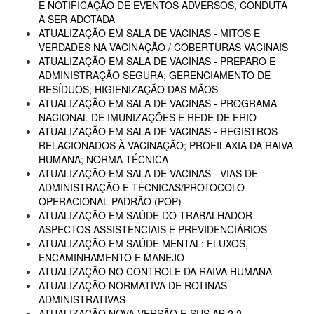
E NOTIFICAÇÃO DE EVENTOS ADVERSOS, CONDUTA
A SER ADOTADA
ATUALIZAÇÃO EM SALA DE VACINAS - MITOS E
VERDADES NA VACINAÇÃO / COBERTURAS VACINAIS
ATUALIZAÇÃO EM SALA DE VACINAS - PREPARO E
ADMINISTRAÇÃO SEGURA; GERENCIAMENTO DE
RESÍDUOS; HIGIENIZAÇÃO DAS MÃOS
ATUALIZAÇÃO EM SALA DE VACINAS - PROGRAMA
NACIONAL DE IMUNIZAÇÕES E REDE DE FRIO
ATUALIZAÇÃO EM SALA DE VACINAS - REGISTROS
RELACIONADOS À VACINAÇÃO; PROFILAXIA DA RAIVA
HUMANA; NORMA TÉCNICA
ATUALIZAÇÃO EM SALA DE VACINAS - VIAS DE
ADMINISTRAÇÃO E TÉCNICAS/PROTOCOLO
OPERACIONAL PADRÃO (POP)
ATUALIZAÇÃO EM SAÚDE DO TRABALHADOR -
ASPECTOS ASSISTENCIAIS E PREVIDENCIÁRIOS
ATUALIZAÇÃO EM SAÚDE MENTAL: FLUXOS,
ENCAMINHAMENTO E MANEJO
ATUALIZAÇÃO NO CONTROLE DA RAIVA HUMANA
ATUALIZAÇÃO NORMATIVA DE ROTINAS
ADMINISTRATIVAS
ATUALIZAÇÃO NOVA VERSÃO E-SUS AB 2.2