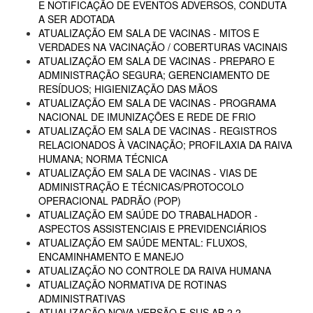
E NOTIFICAÇÃO DE EVENTOS ADVERSOS, CONDUTA
A SER ADOTADA
ATUALIZAÇÃO EM SALA DE VACINAS - MITOS E
VERDADES NA VACINAÇÃO / COBERTURAS VACINAIS
ATUALIZAÇÃO EM SALA DE VACINAS - PREPARO E
ADMINISTRAÇÃO SEGURA; GERENCIAMENTO DE
RESÍDUOS; HIGIENIZAÇÃO DAS MÃOS
ATUALIZAÇÃO EM SALA DE VACINAS - PROGRAMA
NACIONAL DE IMUNIZAÇÕES E REDE DE FRIO
ATUALIZAÇÃO EM SALA DE VACINAS - REGISTROS
RELACIONADOS À VACINAÇÃO; PROFILAXIA DA RAIVA
HUMANA; NORMA TÉCNICA
ATUALIZAÇÃO EM SALA DE VACINAS - VIAS DE
ADMINISTRAÇÃO E TÉCNICAS/PROTOCOLO
OPERACIONAL PADRÃO (POP)
ATUALIZAÇÃO EM SAÚDE DO TRABALHADOR -
ASPECTOS ASSISTENCIAIS E PREVIDENCIÁRIOS
ATUALIZAÇÃO EM SAÚDE MENTAL: FLUXOS,
ENCAMINHAMENTO E MANEJO
ATUALIZAÇÃO NO CONTROLE DA RAIVA HUMANA
ATUALIZAÇÃO NORMATIVA DE ROTINAS
ADMINISTRATIVAS
ATUALIZAÇÃO NOVA VERSÃO E-SUS AB 2.2