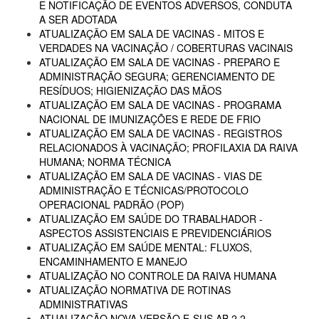
E NOTIFICAÇÃO DE EVENTOS ADVERSOS, CONDUTA
A SER ADOTADA
ATUALIZAÇÃO EM SALA DE VACINAS - MITOS E
VERDADES NA VACINAÇÃO / COBERTURAS VACINAIS
ATUALIZAÇÃO EM SALA DE VACINAS - PREPARO E
ADMINISTRAÇÃO SEGURA; GERENCIAMENTO DE
RESÍDUOS; HIGIENIZAÇÃO DAS MÃOS
ATUALIZAÇÃO EM SALA DE VACINAS - PROGRAMA
NACIONAL DE IMUNIZAÇÕES E REDE DE FRIO
ATUALIZAÇÃO EM SALA DE VACINAS - REGISTROS
RELACIONADOS À VACINAÇÃO; PROFILAXIA DA RAIVA
HUMANA; NORMA TÉCNICA
ATUALIZAÇÃO EM SALA DE VACINAS - VIAS DE
ADMINISTRAÇÃO E TÉCNICAS/PROTOCOLO
OPERACIONAL PADRÃO (POP)
ATUALIZAÇÃO EM SAÚDE DO TRABALHADOR -
ASPECTOS ASSISTENCIAIS E PREVIDENCIÁRIOS
ATUALIZAÇÃO EM SAÚDE MENTAL: FLUXOS,
ENCAMINHAMENTO E MANEJO
ATUALIZAÇÃO NO CONTROLE DA RAIVA HUMANA
ATUALIZAÇÃO NORMATIVA DE ROTINAS
ADMINISTRATIVAS
ATUALIZAÇÃO NOVA VERSÃO E-SUS AB 2.2