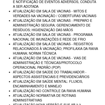
E NOTIFICAÇÃO DE EVENTOS ADVERSOS, CONDUTA
A SER ADOTADA
ATUALIZAÇÃO EM SALA DE VACINAS - MITOS E
VERDADES NA VACINAÇÃO / COBERTURAS VACINAIS
ATUALIZAÇÃO EM SALA DE VACINAS - PREPARO E
ADMINISTRAÇÃO SEGURA; GERENCIAMENTO DE
RESÍDUOS; HIGIENIZAÇÃO DAS MÃOS
ATUALIZAÇÃO EM SALA DE VACINAS - PROGRAMA
NACIONAL DE IMUNIZAÇÕES E REDE DE FRIO
ATUALIZAÇÃO EM SALA DE VACINAS - REGISTROS
RELACIONADOS À VACINAÇÃO; PROFILAXIA DA RAIVA
HUMANA; NORMA TÉCNICA
ATUALIZAÇÃO EM SALA DE VACINAS - VIAS DE
ADMINISTRAÇÃO E TÉCNICAS/PROTOCOLO
OPERACIONAL PADRÃO (POP)
ATUALIZAÇÃO EM SAÚDE DO TRABALHADOR -
ASPECTOS ASSISTENCIAIS E PREVIDENCIÁRIOS
ATUALIZAÇÃO EM SAÚDE MENTAL: FLUXOS,
ENCAMINHAMENTO E MANEJO
ATUALIZAÇÃO NO CONTROLE DA RAIVA HUMANA
ATUALIZAÇÃO NORMATIVA DE ROTINAS
ADMINISTRATIVAS
ATUALIZAÇÃO NOVA VERSÃO E-SUS AB 2.2