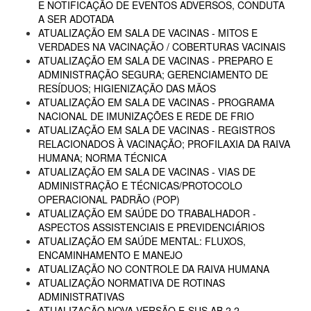
E NOTIFICAÇÃO DE EVENTOS ADVERSOS, CONDUTA
A SER ADOTADA
ATUALIZAÇÃO EM SALA DE VACINAS - MITOS E
VERDADES NA VACINAÇÃO / COBERTURAS VACINAIS
ATUALIZAÇÃO EM SALA DE VACINAS - PREPARO E
ADMINISTRAÇÃO SEGURA; GERENCIAMENTO DE
RESÍDUOS; HIGIENIZAÇÃO DAS MÃOS
ATUALIZAÇÃO EM SALA DE VACINAS - PROGRAMA
NACIONAL DE IMUNIZAÇÕES E REDE DE FRIO
ATUALIZAÇÃO EM SALA DE VACINAS - REGISTROS
RELACIONADOS À VACINAÇÃO; PROFILAXIA DA RAIVA
HUMANA; NORMA TÉCNICA
ATUALIZAÇÃO EM SALA DE VACINAS - VIAS DE
ADMINISTRAÇÃO E TÉCNICAS/PROTOCOLO
OPERACIONAL PADRÃO (POP)
ATUALIZAÇÃO EM SAÚDE DO TRABALHADOR -
ASPECTOS ASSISTENCIAIS E PREVIDENCIÁRIOS
ATUALIZAÇÃO EM SAÚDE MENTAL: FLUXOS,
ENCAMINHAMENTO E MANEJO
ATUALIZAÇÃO NO CONTROLE DA RAIVA HUMANA
ATUALIZAÇÃO NORMATIVA DE ROTINAS
ADMINISTRATIVAS
ATUALIZAÇÃO NOVA VERSÃO E-SUS AB 2.2