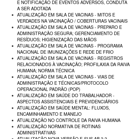
E NOTIFICAÇÃO DE EVENTOS ADVERSOS, CONDUTA
A SER ADOTADA
ATUALIZAÇÃO EM SALA DE VACINAS - MITOS E
VERDADES NA VACINAÇÃO / COBERTURAS VACINAIS
ATUALIZAÇÃO EM SALA DE VACINAS - PREPARO E
ADMINISTRAÇÃO SEGURA; GERENCIAMENTO DE
RESÍDUOS; HIGIENIZAÇÃO DAS MÃOS
ATUALIZAÇÃO EM SALA DE VACINAS - PROGRAMA
NACIONAL DE IMUNIZAÇÕES E REDE DE FRIO
ATUALIZAÇÃO EM SALA DE VACINAS - REGISTROS
RELACIONADOS À VACINAÇÃO; PROFILAXIA DA RAIVA
HUMANA; NORMA TÉCNICA
ATUALIZAÇÃO EM SALA DE VACINAS - VIAS DE
ADMINISTRAÇÃO E TÉCNICAS/PROTOCOLO
OPERACIONAL PADRÃO (POP)
ATUALIZAÇÃO EM SAÚDE DO TRABALHADOR -
ASPECTOS ASSISTENCIAIS E PREVIDENCIÁRIOS
ATUALIZAÇÃO EM SAÚDE MENTAL: FLUXOS,
ENCAMINHAMENTO E MANEJO
ATUALIZAÇÃO NO CONTROLE DA RAIVA HUMANA
ATUALIZAÇÃO NORMATIVA DE ROTINAS
ADMINISTRATIVAS
ATUALIZAÇÃO NOVA VERSÃO E-SUS AB 2.2