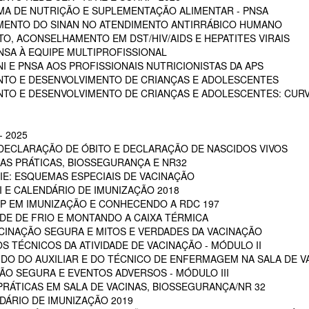
A DE NUTRIÇÃO E SUPLEMENTAÇÃO ALIMENTAR - PNSA
MENTO DO SINAN NO ATENDIMENTO ANTIRRÁBICO HUMANO
, ACONSELHAMENTO EM DST/HIV/AIDS E HEPATITES VIRAIS
NSA À EQUIPE MULTIPROFISSIONAL
I E PNSA AOS PROFISSIONAIS NUTRICIONISTAS DA APS
NTO E DESENVOLVIMENTO DE CRIANÇAS E ADOLESCENTES
NTO E DESENVOLVIMENTO DE CRIANÇAS E ADOLESCENTES: CUR
 2025
 DECLARAÇÃO DE ÓBITO E DECLARAÇÃO DE NASCIDOS VIVOS
OAS PRÁTICAS, BIOSSEGURANÇA E NR32
RIE: ESQUEMAS ESPECIAIS DE VACINAÇÃO
NI E CALENDÁRIO DE IMUNIZAÇÃO 2018
POP EM IMUNIZAÇÃO E CONHECENDO A RDC 197
EDE DE FRIO E MONTANDO A CAIXA TÉRMICA
VACINAÇÃO SEGURA E MITOS E VERDADES DA VACINAÇÃO
S TÉCNICOS DA ATIVIDADE DE VACINAÇÃO - MÓDULO II
 DO DO AUXILIAR E DO TÉCNICO DE ENFERMAGEM NA SALA DE VA
ÇÃO SEGURA E EVENTOS ADVERSOS - MÓDULO III
PRÁTICAS EM SALA DE VACINAS, BIOSSEGURANÇA/NR 32
DÁRIO DE IMUNIZAÇÃO 2019