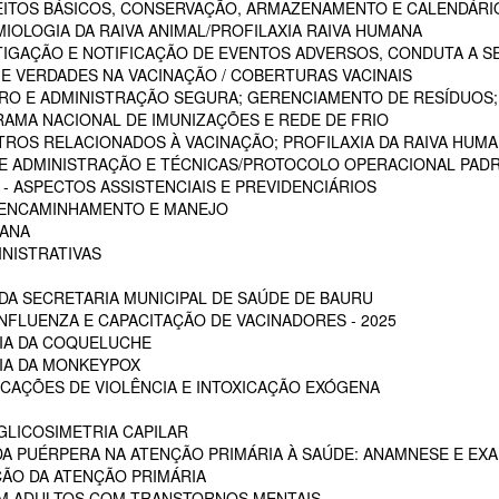
CEITOS BÁSICOS, CONSERVAÇÃO, ARMAZENAMENTO E CALENDÁRI
MIOLOGIA DA RAIVA ANIMAL/PROFILAXIA RAIVA HUMANA
STIGAÇÃO E NOTIFICAÇÃO DE EVENTOS ADVERSOS, CONDUTA A S
 E VERDADES NA VACINAÇÃO / COBERTURAS VACINAIS
ARO E ADMINISTRAÇÃO SEGURA; GERENCIAMENTO DE RESÍDUOS;
RAMA NACIONAL DE IMUNIZAÇÕES E REDE DE FRIO
STROS RELACIONADOS À VACINAÇÃO; PROFILAXIA DA RAIVA HUM
 DE ADMINISTRAÇÃO E TÉCNICAS/PROTOCOLO OPERACIONAL PADR
 ASPECTOS ASSISTENCIAIS E PREVIDENCIÁRIOS
, ENCAMINHAMENTO E MANEJO
MANA
INISTRATIVAS
A SECRETARIA MUNICIPAL DE SAÚDE DE BAURU
NFLUENZA E CAPACITAÇÃO DE VACINADORES - 2025
CIA DA COQUELUCHE
CIA DA MONKEYPOX
ICAÇÕES DE VIOLÊNCIA E INTOXICAÇÃO EXÓGENA
LICOSIMETRIA CAPILAR
DA PUÉRPERA NA ATENÇÃO PRIMÁRIA À SAÚDE: ANAMNESE E EXA
ÇÃO DA ATENÇÃO PRIMÁRIA
EM ADULTOS COM TRANSTORNOS MENTAIS